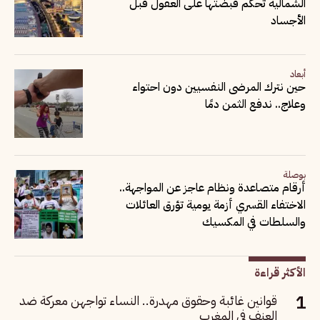
الشمالية تحكم قبضتها على العقول قبل
الأجساد
أبعاد
حين نترك المرضى النفسيين دون احتواء
وعلاج.. ندفع الثمن دمًا
بوصلة
أرقام متصاعدة ونظام عاجز عن المواجهة..
الاختفاء القسري أزمة يومية تؤرق العائلات
والسلطات في المكسيك
الأكثر قراءة
قوانين غائبة وحقوق مهدرة.. النساء تواجهن معركة ضد
العنف في المغرب