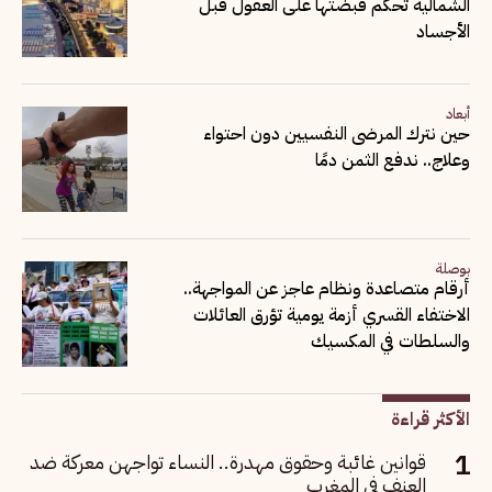
الشمالية تحكم قبضتها على العقول قبل
الأجساد
أبعاد
حين نترك المرضى النفسيين دون احتواء
وعلاج.. ندفع الثمن دمًا
بوصلة
أرقام متصاعدة ونظام عاجز عن المواجهة..
الاختفاء القسري أزمة يومية تؤرق العائلات
والسلطات في المكسيك
الأكثر قراءة
قوانين غائبة وحقوق مهدرة.. النساء تواجهن معركة ضد
العنف في المغرب