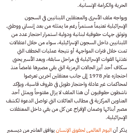
الحرية والكرامة الإنسانية.
ويواجه ملف الأسرى والمعتقلين اللبنانيين في السجون
الإسرائيلية تعتيماً مستمراً رغم ما يمثله من بعد إنساني ووطني.
وتوثق جهات حقوقية لبنانية ودولية استمرار احتجاز عدد من
اللبنانيين داخل السجون الإسرائيلية، سواء من خلال اعتقالات
تمت خلال فترات المواجهة أو نتيجة عمليات الخطف التي
نفذتها القوات الإسرائيلية في مراحل سابقة، ويعد الأسير يحيى
سكاف أحد أبرز الحالات الرمزية التي بقي مصيرها غامضاً منذ
احتجازه عام 1978 إلى جانب معتقلين آخرين تعرضوا
لمحاكمات غير عادلة واحتجاز طويل في ظروف قاسية، ويؤكد
ناشطون حقوقيون أن هذا الملف لا يزال مفتوحاً ويمثل أحد
العناوين المركزية في مطالب العائلات التي تواصل الدعوة لكشف
مصير أبنائها وضمان الإفراج عن كل من بقي داخل المعتقلات
الإسرائيلية.
يذكر أن
اليوم العالمي لحقوق الإنسان
يوافق العاشر من ديسمبر