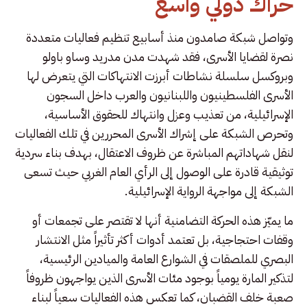
حراك دولي واسع
وتواصل شبكة صامدون منذ أسابيع تنظيم فعاليات متعددة
نصرة لقضايا الأسرى، فقد شهدت مدن مدريد وساو باولو
وبروكسل سلسلة نشاطات أبرزت الانتهاكات التي يتعرض لها
الأسرى الفلسطينيون واللبنانيون والعرب داخل السجون
الإسرائيلية، من تعذيب وعزل وانتهاك للحقوق الأساسية،
وتحرص الشبكة على إشراك الأسرى المحررين في تلك الفعاليات
لنقل شهاداتهم المباشرة عن ظروف الاعتقال، بهدف بناء سردية
توثيقية قادرة على الوصول إلى الرأي العام الغربي حيث تسعى
الشبكة إلى مواجهة الرواية الإسرائيلية.
ما يميّز هذه الحركة التضامنية أنها لا تقتصر على تجمعات أو
وقفات احتجاجية، بل تعتمد أدوات أكثر تأثيراً مثل الانتشار
البصري للملصقات في الشوارع العامة والميادين الرئيسية،
لتذكير المارة يومياً بوجود مئات الأسرى الذين يواجهون ظروفاً
صعبة خلف القضبان، كما تعكس هذه الفعاليات سعياً لبناء