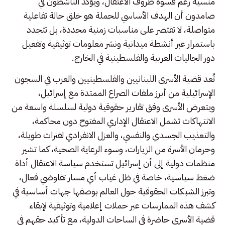
منسية رغم قسوة ظروف الاعتقال، ويؤكد الناشطون في
صامدون أن الهدف الأساسي للحملة هو خلق حالة تفاعلية
متواصلة، لا تقتصر على مناسبات زمنية محددة، بل تتجدد
باستمرار عبر أنشطة ميدانية ونشر معلومات توثيقية وتفعيل
دور الجاليات العربية والفلسطينية في الخارج.
تُعد قضية الأسرى اللبنانيين والفلسطينيين والعرب في السجون
الإسرائيلية من أبرز ملفات الصراع الممتدة مع إسرائيل،
ويتعرض الأسرى وفق تقارير حقوقية دولية لسلسلة واسعة من
الانتهاكات تشمل الاعتقال الإداري المفتوح دون محاكمة،
والتعذيب الجسدي والنفسي، والعزل الانفرادي لفترات طويلة،
وحرمان الأسرة من الزيارات، وسوء الرعاية الصحية، كما تشير
منظمات دولية إلى أن إسرائيل تستخدم سياسة الاعتقال أداة
ضغط سياسية، خاصة في ظل غياب أي مسار تفاوضي فعال،
وتبرز الشبكات الحقوقية حول العالم بوصفها جهات أساسية في
كشف هذه الممارسات عبر حملات إعلامية وتوثيقية لإبقاء
قضية الأسرى حاضرة في الساحات الدولية، مع تأكيد حقهم في