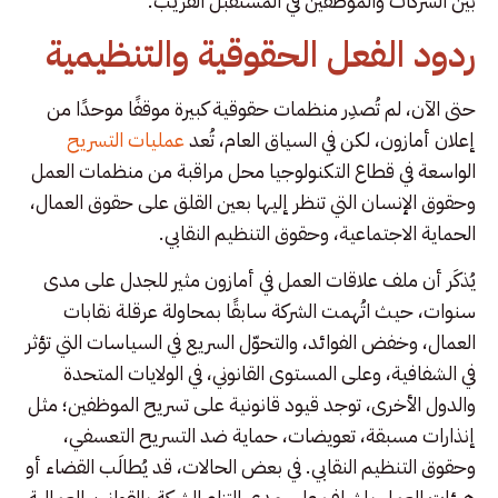
بين الشركات والموظفين في المستقبل القريب.
ردود الفعل الحقوقية والتنظيمية
حتى الآن، لم تُصدِر منظمات حقوقية كبيرة موقفًا موحدًا من
إعلان أمازون، لكن في السياق العام، تُعد
عمليات التسريح
الواسعة في قطاع التكنولوجيا محل مراقبة من منظمات العمل
وحقوق الإنسان التي تنظر إليها بعين القلق على حقوق العمال،
الحماية الاجتماعية، وحقوق التنظيم النقابي.
يُذكَر أن ملف علاقات العمل في أمازون مثير للجدل على مدى
سنوات، حيث اتُهمت الشركة سابقًا بمحاولة عرقلة نقابات
العمال، وخفض الفوائد، والتحوّل السريع في السياسات التي تؤثر
في الشفافية، وعلى المستوى القانوني، في الولايات المتحدة
والدول الأخرى، توجد قيود قانونية على تسريح الموظفين؛ مثل
إنذارات مسبقة، تعويضات، حماية ضد التسريح التعسفي،
وحقوق التنظيم النقابي. في بعض الحالات، قد يُطالَب القضاء أو
هيئات العمل بإشراف على مدى التزام الشركة بالقوانين العمالية