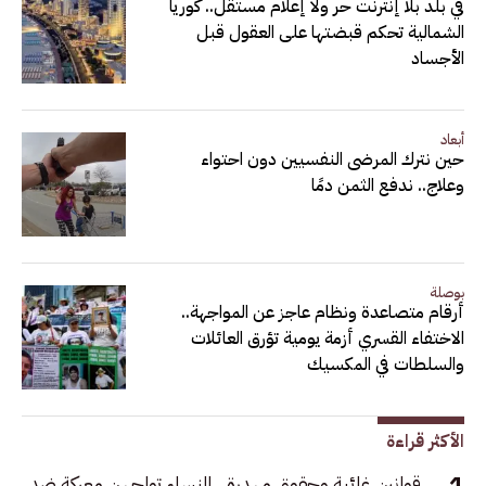
في بلد بلا إنترنت حر ولا إعلام مستقل.. كوريا
الشمالية تحكم قبضتها على العقول قبل
الأجساد
أبعاد
حين نترك المرضى النفسيين دون احتواء
وعلاج.. ندفع الثمن دمًا
بوصلة
أرقام متصاعدة ونظام عاجز عن المواجهة..
الاختفاء القسري أزمة يومية تؤرق العائلات
والسلطات في المكسيك
الأكثر قراءة
قوانين غائبة وحقوق مهدرة.. النساء تواجهن معركة ضد