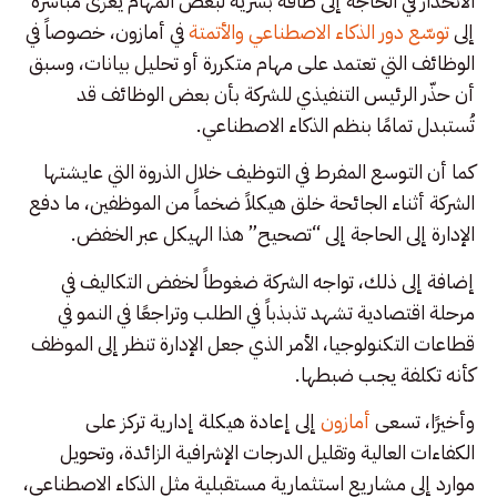
الانحدار في الحاجة إلى طاقة بشرية لبعض المهام يُعزى مباشرة
إلى
توسّع دور الذكاء الاصطناعي والأتمتة
في أمازون، خصوصاً في
الوظائف التي تعتمد على مهام متكررة أو تحليل بيانات، وسبق
أن حذّر الرئيس التنفيذي للشركة بأن بعض الوظائف قد
تُستبدل تمامًا بنظم الذكاء الاصطناعي.
كما أن التوسع المفرط في التوظيف خلال الذروة التي عايشتها
الشركة أثناء الجائحة خلق هيكلاً ضخماً من الموظفين، ما دفع
الإدارة إلى الحاجة إلى “تصحيح” هذا الهيكل عبر الخفض.
إضافة إلى ذلك، تواجه الشركة ضغوطاً لخفض التكاليف في
مرحلة اقتصادية تشهد تذبذباً في الطلب وتراجعًا في النمو في
قطاعات التكنولوجيا، الأمر الذي جعل الإدارة تنظر إلى الموظف
كأنه تكلفة يجب ضبطها.
وأخيرًا، تسعى
أمازون
إلى إعادة هيكلة إدارية تركز على
الكفاءات العالية وتقليل الدرجات الإشرافية الزائدة، وتحويل
موارد إلى مشاريع استثمارية مستقبلية مثل الذكاء الاصطناعي،