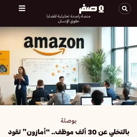
منصة راصدة تحليلية لقضايا
حقوق الإنسان
بوصلة
بالتخلي عن 30 ألف موظف.. “أمازون” تقود