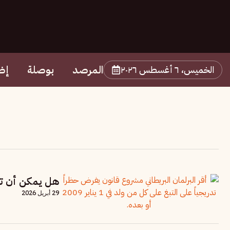
المرصد
بوصلة
إض
الخميس، ٦ أغسطس ٢٠٢٦
هل يمكن أن ت
29 أبريل 2026