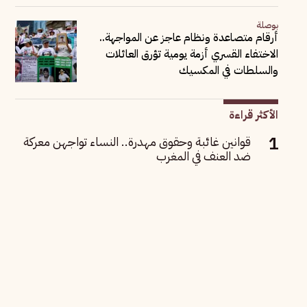
بوصلة
أرقام متصاعدة ونظام عاجز عن المواجهة..
الاختفاء القسري أزمة يومية تؤرق العائلات
والسلطات في المكسيك
الأكثر قراءة
قوانين غائبة وحقوق مهدرة.. النساء تواجهن معركة
ضد العنف في المغرب