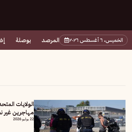
المرصد
بوصلة
إض
الخميس، ٦ أغسطس ٢٠٢٦
الولايات المتح
مهاجرين غير ن
22 يوليو 2026