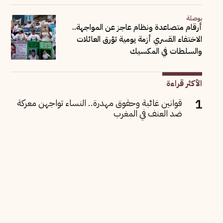
بوصلة
أرقام متصاعدة ونظام عاجز عن المواجهة..
الاختفاء القسري أزمة يومية تؤرق العائلات
والسلطات في المكسيك
الأكثر قراءة
قوانين غائبة وحقوق مهدرة.. النساء تواجهن معركة
ضد العنف في المغرب