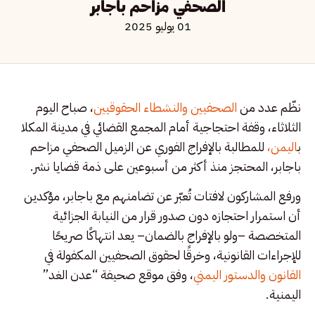
الصحفي مزاحم باجابر
01 يوليو 2025
نظّم عدد من
الصحفيين والنشطاء الحقوقيين
، صباح اليوم
الثلاثاء، وقفة احتجاجية أمام المجمع القضائي في مدينة المكلا
ب
اليمن،
للمطالبة بالإفراج الفوري عن الزميل الصحفي مزاحم
باجابر، المحتجز منذ أكثر من أسبوعين على ذمة قضايا نشر.
ورفع المشاركون لافتات تُعبّر عن تضامنهم مع باجابر، مؤكدين
أن استمرار احتجازه دون صدور قرار من النيابة الجزائية
المتخصصة –ولو بالإفراج بالضمان– يعد انتهاكًا صريحًا
للإجراءات القانونية، وخرقًا لحقوق الصحفيين المكفولة في
القانون والدستور اليمني
، وفق موقع صحيفة “عدن الغد”
اليمنية.