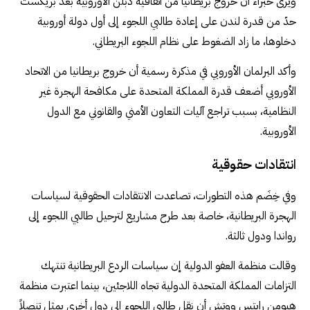
ويرى خبراء أن خروج بريطانيا من اتفاقية دبلن الأوروبية بعد بريكست
حدّ من قدرة لندن على إعادة طالبي اللجوء إلى أول دولة أوروبية
دخلوها، ما زاد الضغوط على نظام اللجوء البريطاني.
وأكد البرلمان الأوروبي في مذكرة رسمية أن خروج بريطانيا من الاتحاد
الأوروبي أضعف قدرة المملكة المتحدة على مكافحة الهجرة غير
النظامية، بسبب تراجع آليات التعاون الأمني والقانوني مع الدول
الأوروبية.
انتقادات حقوقية
وفي خِضَم هذه التطورات، تصاعدت الانتقادات الحقوقية لسياسات
الهجرة البريطانية، خاصة بعد طرح مشاريع لترحيل طالبي اللجوء إلى
رواندا ودول ثالثة.
وقالت منظمة العفو الدولية إن سياسات الردع البريطانية تنتهك
التزامات المملكة المتحدة الدولية تجاه اللاجئين، بينما اعتبرت منظمة
هيومن رايتس ووتش أن نقل طالبي اللجوء إلى دول أخرى يمثل تنصلاً