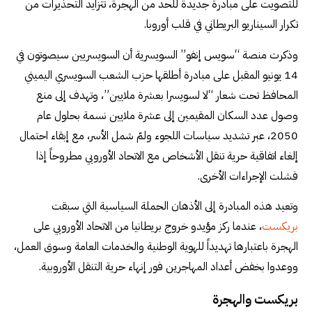
للتصويت على مبادرة جديدة للحد من الهجرة، تتزايد التحذيرات من
تكرار السيناريو البريطاني في قلب أوروبا.
وذكرت منصة “سويس إنفو” السويسرية أن السويسريين سيصوتون في
14 يونيو المقبل على مبادرة أطلقها حزب الشعب السويسري اليميني
المحافظ تحت شعار “لا لسويسرا بعشرة ملايين”، وتهدف إلى منع
وصول عدد السكان المقيمين إلى عشرة ملايين نسمة بحلول عام
2050، عبر تشديد سياسات اللجوء ولمّ شمل الأسر، مع إبقاء احتمال
إلغاء اتفاقية حرية تنقل الأشخاص مع الاتحاد الأوروبي مطروحاً إذا
فشلت الإجراءات الأخرى.
وتعيد هذه المبادرة إلى الأذهان الحملة السياسية التي سبقت
بريكست
، عندما ركز مؤيدو خروج بريطانيا من الاتحاد الأوروبي على
الهجرة باعتبارها تهديداً للهوية الوطنية والخدمات العامة وسوق العمل،
ووعدوا بخفض أعداد المهاجرين فور إنهاء حرية التنقل الأوروبية.
بريكست والهجرة