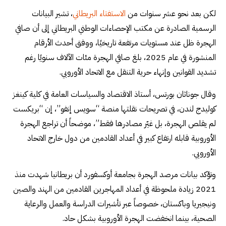
لكن بعد نحو عشر سنوات من
الاستفتاء البريطاني
، تشير البيانات
الرسمية الصادرة عن مكتب الإحصاءات الوطني البريطاني إلى أن صافي
الهجرة ظل عند مستويات مرتفعة تاريخيًا، ووفق أحدث الأرقام
المنشورة في عام 2025، بلغ صافي الهجرة مئات الآلاف سنويًا رغم
تشديد القوانين وإنهاء حرية التنقل مع الاتحاد الأوروبي.
وقال جوناثان بورتس، أستاذ الاقتصاد والسياسات العامة في كلية كينغز
كوليدج لندن، في تصريحات نقلتها منصة “سويس إنفو”، إن “بريكست
لم يقلص الهجرة، بل غيّر مصادرها فقط”، موضحاً أن تراجع الهجرة
الأوروبية قابله ارتفاع كبير في أعداد القادمين من دول خارج الاتحاد
الأوروبي.
وتؤكد بيانات مرصد الهجرة بجامعة أوكسفورد أن بريطانيا شهدت منذ
2021 زيادة ملحوظة في أعداد المهاجرين القادمين من الهند والصين
ونيجيريا وباكستان، خصوصاً عبر تأشيرات الدراسة والعمل والرعاية
الصحية، بينما انخفضت الهجرة الأوروبية بشكل حاد.