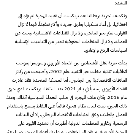
التشدد.
وتكشف تجربة بريطانيا بعد بريكست أن تقييد الهجرة لم يؤدِ إلى
اختفائها، بل أعاد تشكيلها بطرق جديدة وأكثر تعقيداً، فيما لا تزال
القوارب تعبُر بحر المانش، ولا تزال القطاعات الاقتصادية تبحث عن
العمالة، ولا تزال المنظمات الحقوقية تحذر من التداعيات الإنسانية
لسياسات الردع والإغلاق.
بدأت حرية تنقل الأشخاص بين الاتحاد الأوروبي وسويسرا بموجب
اتفاقيات ثنائية دخلت حيز التنفيذ عام 2002، وأصبحت من ركائز
العلاقات الاقتصادية بين الجانبين، أما المملكة المتحدة فقد غادرت
الاتحاد الأوروبي رسمياً في يناير 2021 بعد استفتاء بريكست الذي جرى
عام 2016، وكان ملف الهجرة في صلب الحملة السياسية آنذاك، ومنذ
ذلك الحين، تبنت لندن نظام هجرة قائماً على النقاط يسمح باستقدام
العمال والطلاب وفق احتياجات الاقتصاد البريطاني، إلا أن البيانات
الرسمية وتقارير المنظمات الدولية أظهرت أن تشديد القيود على
الهجرة الأوروبية لم يؤدِ إلى انخفاض شامل في أعداد المهاجرين، بل غيّر