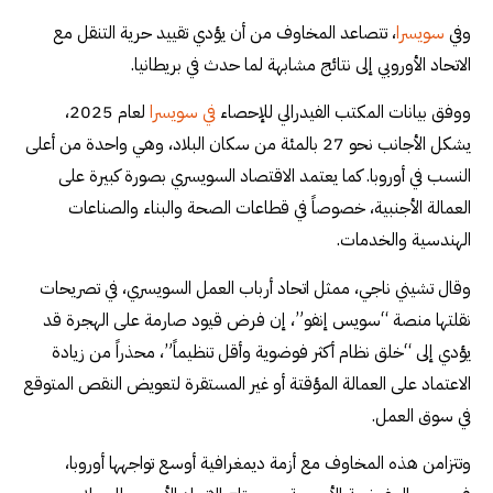
وفي
سويسرا
، تتصاعد المخاوف من أن يؤدي تقييد حرية التنقل مع
الاتحاد الأوروبي إلى نتائج مشابهة لما حدث في بريطانيا.
ووفق بيانات المكتب الفيدرالي للإحصاء
في سويسرا
لعام 2025،
يشكل الأجانب نحو 27 بالمئة من سكان البلاد، وهي واحدة من أعلى
النسب في أوروبا. كما يعتمد الاقتصاد السويسري بصورة كبيرة على
العمالة الأجنبية، خصوصاً في قطاعات الصحة والبناء والصناعات
الهندسية والخدمات.
وقال تشيني ناجي، ممثل اتحاد أرباب العمل السويسري، في تصريحات
نقلتها منصة “سويس إنفو”، إن فرض قيود صارمة على الهجرة قد
يؤدي إلى “خلق نظام أكثر فوضوية وأقل تنظيماً”، محذراً من زيادة
الاعتماد على العمالة المؤقتة أو غير المستقرة لتعويض النقص المتوقع
في سوق العمل.
وتتزامن هذه المخاوف مع أزمة ديمغرافية أوسع تواجهها أوروبا،