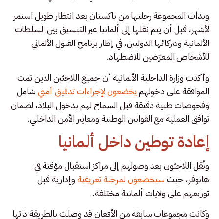
وبدأت المجموعة رحلتها من باكستان بعد انتظار طويل استمر
لأشهر، قبل أن يتم نقلها إلى ألمانيا عبر التنسيق بين السلطات
الألمانية وشركائها الدوليين، في إطار برنامج القبول الألماني
للأشخاص المعرّضين للاضطهاد.
وأكدت وزارة الداخلية الألمانية أن جميع اللاجئين الذين تمت
الموافقة على دخولهم
يخضعون لإجراءات تدقيق أمني
شامل
وفحوصات طبية دقيقة قبل السماح لهم بدخول البلاد، لضمان
توافق العملية مع القوانين الوطنية ومعايير الأمن الداخلي.
إعادة توطين داخل ألمانيا
ونُقل اللاجئون بعد وصولهم إلى مراكز استقبال مؤقتة في
هانوفر، حيث
سيخضعون لمرحلة تعريفية
وإدارية قبل
توزيعهم على ولايات ألمانية مختلفة.
وكانت مجموعات سابقة من الأفغان قد وصلت بالطريقة ذاتها