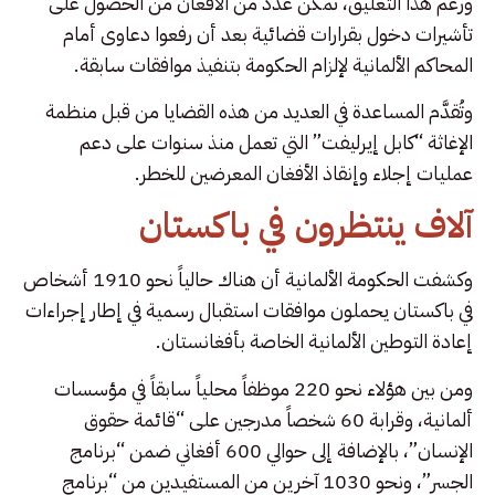
ورغم هذا التعليق، تمكّن عدد من الأفغان من الحصول على
تأشيرات دخول بقرارات قضائية بعد أن رفعوا دعاوى أمام
المحاكم الألمانية لإلزام الحكومة بتنفيذ موافقات سابقة.
وتُقدَّم المساعدة في العديد من هذه القضايا من قبل منظمة
الإغاثة “كابل إيرليفت” التي تعمل منذ سنوات على دعم
عمليات إجلاء وإنقاذ الأفغان المعرضين للخطر.
آلاف ينتظرون في باكستان
وكشفت الحكومة الألمانية أن هناك حالياً نحو 1910 أشخاص
في باكستان يحملون موافقات استقبال رسمية في إطار إجراءات
إعادة التوطين الألمانية الخاصة بأفغانستان.
ومن بين هؤلاء نحو 220 موظفاً محلياً سابقاً في مؤسسات
ألمانية، وقرابة 60 شخصاً مدرجين على “قائمة حقوق
الإنسان”، بالإضافة إلى حوالي 600 أفغاني ضمن “برنامج
الجسر”، ونحو 1030 آخرين من المستفيدين من “برنامج