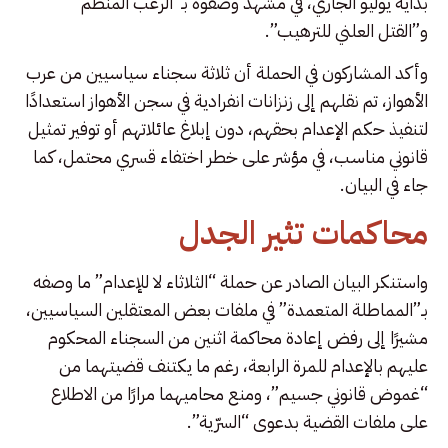
بداية يوليو الجاري، في مشهد وصفوه بـ”الرعب المنظم”
و”القتل العلني للترهيب”.
وأكد المشاركون في الحملة أن ثلاثة سجناء سياسيين من عرب
الأهواز، تم نقلهم إلى زنزانات انفرادية في سجن الأهواز استعدادًا
لتنفيذ حكم الإعدام بحقهم، دون إبلاغ عائلاتهم أو توفير تمثيل
قانوني مناسب، في مؤشر على خطر اختفاء قسري محتمل، كما
جاء في البيان.
محاكمات تثير الجدل
واستنكر البيان الصادر عن حملة “الثلاثاء لا للإعدام” ما وصفه
بـ”المماطلة المتعمدة” في ملفات بعض المعتقلين السياسيين،
مشيرًا إلى رفض إعادة محاكمة اثنين من السجناء المحكوم
عليهم بالإعدام للمرة الرابعة، رغم ما يكتنف قضيتهما من
“غموض قانوني جسيم”، ومنع محاميهما مرارًا من الاطلاع
على ملفات القضية بدعوى “السرّية”.