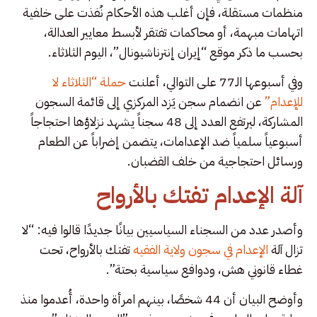
منظمات مستقلة، فإن أغلب هذه الأحكام نُفذت على خلفية
اتهامات مبهمة، أو محاكمات تفتقر لأبسط معايير العدالة،
بحسب ما ذكر موقع “إيران إنترناشيونال”، اليوم الثلاثاء.
وفي أسبوعها الـ77 على التوالي، أعلنت
حملة “الثلاثاء لا
للإعدام”
عن انضمام سجن يَزد المركزي إلى قائمة السجون
المشاركة، ليرتفع العدد إلى 48 سجناً يشهد نزلاؤها احتجاجاً
أسبوعياً سلمياً ضد الإعدامات، يتضمن إضراباً عن الطعام
ورسائل احتجاجية من خلف القضبان.
آلة الإعدام تفتك بالأرواح
وأصدر عدد من السجناء السياسيين بيانًا جديدًا قالوا فيه: “لا
تزال آلة
الإعدام في سجون ولاية الفقيه
تفتك بالأرواح، تحت
غطاء قانوني هش، ودوافع سياسية بحتة”.
وأوضح البيان أن 44 شخصًا، بينهم امرأة واحدة، أُعدموا منذ