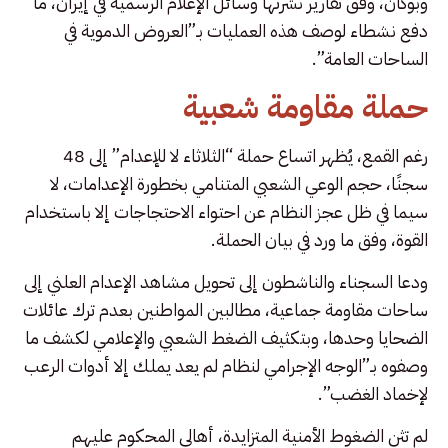
وبوكان، وفق تقارير نشرتها وسائل الإعلام الرسمية في إيران، ما
دفع نشطاء لوصف هذه العمليات بـ”العروض الدموية في
الساحات العامة”.
حملة مقاومة شعبية
رغم القمع، يُظهر اتساع حملة “الثلاثاء لا للإعدام” إلى 48
سجنًا، حجم الوعي الشعبي المتنامي بخطورة الإعدامات، لا
سيما في ظل عجز النظام عن احتواء الاحتجاجات إلا باستخدام
القوة، وفق ما ورد في بيان الحملة.
ودعا السجناء والناشطون إلى تحويل مشاهد الإعدام العلني إلى
ساحات مقاومة جماعية، مطالبين المواطنين بعدم ترك عائلات
الضحايا وحدها، وبتكثيف الضغط الشعبي والإعلامي لكشف ما
وصفوه بـ”الوجه الإجرامي لنظام لم يعد يملك إلا أدوات الرعب
لإخماد الغضب”.
لم تثنِ الضغوط الأمنية المتزايدة، أهالي المحكوم عليهم