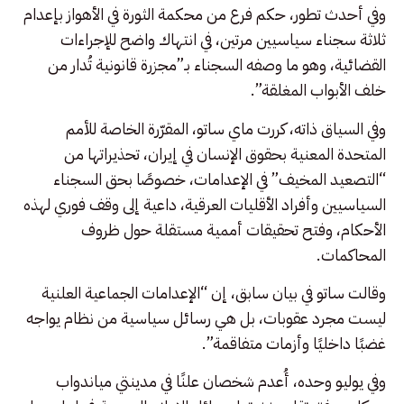
وفي أحدث تطور، حكم فرع من محكمة الثورة في الأهواز بإعدام
ثلاثة سجناء سياسيين مرتين، في انتهاك واضح للإجراءات
القضائية، وهو ما وصفه السجناء بـ”مجزرة قانونية تُدار من
خلف الأبواب المغلقة”.
وفي السياق ذاته، كررت ماي ساتو، المقرّرة الخاصة للأمم
المتحدة المعنية بحقوق الإنسان في إيران، تحذيراتها من
“التصعيد المخيف” في الإعدامات، خصوصًا بحق السجناء
السياسيين وأفراد الأقليات العرقية، داعية إلى وقف فوري لهذه
الأحكام، وفتح تحقيقات أممية مستقلة حول ظروف
المحاكمات.
وقالت ساتو في بيان سابق، إن “الإعدامات الجماعية العلنية
ليست مجرد عقوبات، بل هي رسائل سياسية من نظام يواجه
غضبًا داخليًا وأزمات متفاقمة”.
وفي يوليو وحده، أُعدم شخصان علنًا في مدينتي مياندواب