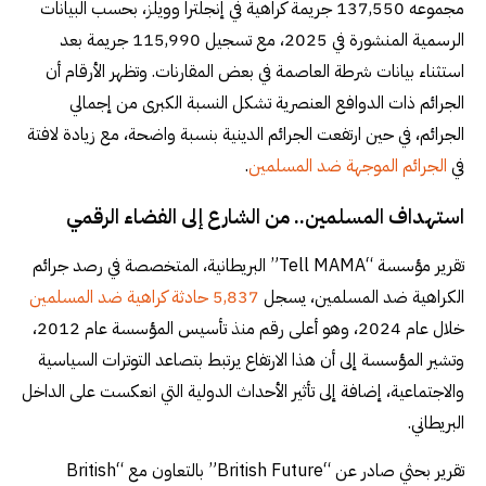
مجموعه 137,550 جريمة كراهية في إنجلترا وويلز، بحسب البيانات
الرسمية المنشورة في 2025، مع تسجيل 115,990 جريمة بعد
استثناء بيانات شرطة العاصمة في بعض المقارنات. وتظهر الأرقام أن
الجرائم ذات الدوافع العنصرية تشكل النسبة الكبرى من إجمالي
الجرائم، في حين ارتفعت الجرائم الدينية بنسبة واضحة، مع زيادة لافتة
في
الجرائم الموجهة ضد المسلمين
.
استهداف المسلمين.. من الشارع إلى الفضاء الرقمي
تقرير مؤسسة “Tell MAMA” البريطانية، المتخصصة في رصد جرائم
الكراهية ضد المسلمين، يسجل
5,837 حادثة كراهية ضد المسلمين
خلال عام 2024، وهو أعلى رقم منذ تأسيس المؤسسة عام 2012،
وتشير المؤسسة إلى أن هذا الارتفاع يرتبط بتصاعد التوترات السياسية
والاجتماعية، إضافة إلى تأثير الأحداث الدولية التي انعكست على الداخل
البريطاني.
تقرير بحثي صادر عن “British Future” بالتعاون مع “British