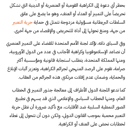
بحظر أي دعوة إلى الكراهية القومية أو العنصرية أو الدينية التي تشكل
تحريضاً على التمييز أو العداء أو العنف، وهو ما يضع على عاتق
السلطات البريطانية مسؤولية مزدوجة تتمثل في حماية
حرية التعبير
من جهة، ومنع تحولها إلى أداة للتحريض والإقصاء من جهة أخرى.
وفي السياق ذاته، تؤكد لجنة الأمم المتحدة للقضاء على التمييز العنصري
أن تصاعد الإسلاموفوبيا وكراهية الأجانب في عدد من الدول الأوروبية،
ومنها المملكة المتحدة، يتطلب استجابة قانونية ومؤسسية أكثر
صرامة، تقوم على الرصد المنهجي لجرائم الكراهية، وتعزيز آليات الإبلاغ
والحماية، وضمان عدم إفلات مرتكبي هذه الجرائم من العقاب.
كما تدعو اللجنة الدول الأطراف إلى معالجة جذور التمييز في الخطاب
العام، ومنها الخطاب السياسي والإعلامي الذي قد يسهم في تطبيع
الصور النمطية السلبية ضد الأقليات، مع تأكيد ضرورة أن تظل حرية
التعبير محمية بموجب القانون الدولي، ولكن دون أن تتحول إلى غطاء
لخطابات تحض على العنف أو الكراهية.