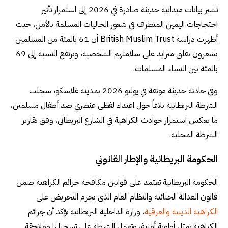
تشير بيانات ميدانية حديثة صادرة في 2026 إلى استمرار تأثير
احتجاجات اليمين المتطرف في شعور الجاليات المسلمة بالأمن، حيث
أظهرت دراسة British Muslim Trust أن 61 بالمئة من المسلمين
يشعرون بقلق متزايد على سلامتهم الشخصية، وترتفع النسبة إلى 69
بالمئة بين النساء المسلمات.
وفي حادثة حديثة موثقة في يوليو 2026 بمدينة غلاسكو، سجلت
الشرطة البريطانية بلاغاً حول اعتداء لفظي عنصري ضد أطفال مسلمين،
ما يعكس استمرار حوادث الكراهية في الشارع البريطاني، وفق تقارير
الشرطة المحلية.
الحكومة البريطانية والإطار القانوني
الحكومة البريطانية تعتمد على قوانين مكافحة جرائم الكراهية ضمن
قانون العدالة الجنائية والنظام العام الذي يجرم التحريض على
الكراهية الدينية والعرقية
، وزارة الداخلية البريطانية تؤكد أن جرائم
الكراهية تمثل أولوية أمنية، وتعمل الشرطة على تسجيلها وملاحقة