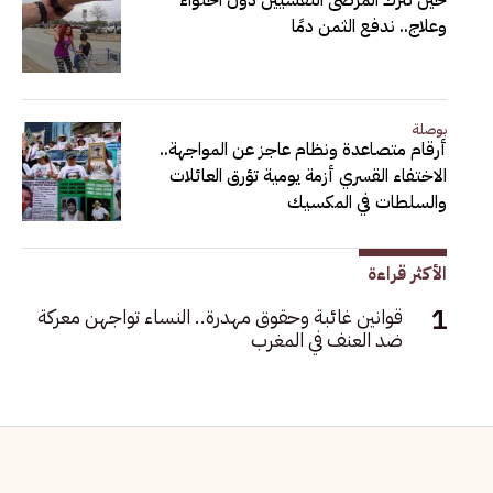
حين نترك المرضى النفسيين دون احتواء
وعلاج.. ندفع الثمن دمًا
بوصلة
أرقام متصاعدة ونظام عاجز عن المواجهة..
الاختفاء القسري أزمة يومية تؤرق العائلات
والسلطات في المكسيك
الأكثر قراءة
قوانين غائبة وحقوق مهدرة.. النساء تواجهن معركة
ضد العنف في المغرب