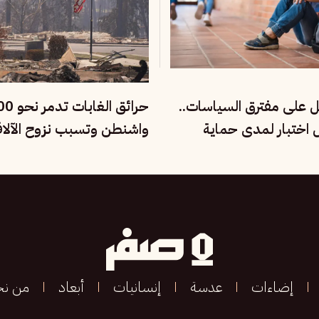
ل على مفترق السياسات..
ل اختبار لمدى حماية
واشنطن وتسبب نزوح الآلا
ماعية
إضاءات
عدسة
إنسانيات
أبعاد
من ن