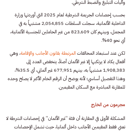
وآليات التبليغ والضبط الشرطي.
بحسب إحصاءات الجريمة الشرطية لعام 2025 التي أوردتها وزارة
الداخلية الألمانية، سجلت السلطات 2,054,855 مشتبهاً به في
المجمل، وبينهم كان 823,609 من غير الحاملين للجنسية الألمانية،
أي نحو 40%.
لكن عند استبعاد المخالفات
المرتبطة بقانون الأجانب والإقامة
، وهي
أفعال يكاد لا يرتكبها إلا غير الألمان أصلاً، ينخفض العدد إلى
1,908,383 مشتبهاً به، بينهم 677,951 غير ألماني، أي 35.5%،
وهذا التفصيل أساسي؛ لأنه يوضح أن الرقم الخام الأكبر لا يصلح وحده
للمقارنة المباشرة مع السكان المقيمين.
مجرمون من الخارج
المشكلة الأولى في المقارنة أن فئة “غير الألمان” في إحصاءات الشرطة لا
تعني فقط المقيمين الأجانب داخل ألمانيا، حيث تشمل الإحصاءات