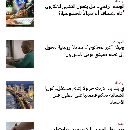
بوصلة
الوصم الرقمي.. هل يتحول التشهير الإلكتروني
أداة للإنصاف أم انتهاكاً للخصوصية؟
المرصد
وثيقة “غير المحكوم”.. معاملة روتينية تتحول
إلى عبء معيشي يومي للسوريين
بوصلة
في بلد بلا إنترنت حر ولا إعلام مستقل.. كوريا
الشمالية تحكم قبضتها على العقول قبل
الأجساد
أبعاد
حين نترك المرضى النفسيين دون احتواء