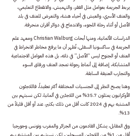
يربط الجريمة بعوامل مثل الفقر، والتهميش، والانقطاع التعليمي،
والعنف الأسري، والعيش في أحياء هشة، والتعرض للعنف في بلد
الأصل أو أثناء رحلة اللجوء، والاندماج في دوائر أقران منحرفة.
الدراسات الألمانية، ومنها أبحاث Christian Walburg ومعهد علم
الجريمة في ساكسونيا السفلى، تُظهر أن ما يرفع مخاطر الانخراط في
العنف أو الجنوح ليس “الأصل” في ذاته، بل هذه العوامل الاجتماعية
المتشابكة، إضافة إلى أنماط رجولة تمجد العنف ورفاق السوء
والتجارب العنيفة السابقة.
وهنا يصبح النظر إلى الجنسيات المختلفة أكثر تعقيداً، فاللاجئون
الأوكرانيون يمثلون 35.7% من اللاجئين في ألمانيا، لكن نسبتهم بين
المشتبه بهم في 2024 كانت أقل من ذلك بكثير، عند أو أقل قليلاً من
13%.
وفي المقابل، يشكل القادمون من الجزائر والمغرب وتونس وجورجيا
أقل من 1% من اللاجئين المسجلين، لكن نسبتهم بين المشتبه بهم