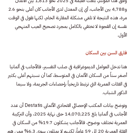
وفق هذا المؤشر، بلغت القيمة في 2025 نحو 1,813 بين الألمان
و4,788 بين الأجانب، أي إن المعدل لدى الأجانب كان أعلى بنحو 2.6
مرة، هذه النتيجة لا تلغي مشكلة المقارنة الخام، لكنها تقول في الوقت
نفسه إن الفجوة لا تختفي بالكامل بمجرد تصحيح العيب المنهجي
الأول.
فارق السن بين السكان
هنا تدخل العوامل الديموغرافية في صلب التفسير، فالأجانب في ألمانيا
أصغر سناً من السكان الألمان في المتوسط، كما أن نسبتهم أعلى بكثير
في الفئات العمرية التي ترتبط تاريخياً بإحصاءات الجريمة، ولا سيما
الذكور الشباب.
وتوضح بيانات المكتب الإحصائي الاتحادي الألماني Destatis أن عدد
الأجانب في ألمانيا بلغ 14,070,225 حتى نهاية 2025، وأن التركيبة
العمرية تختلف بوضوح، فالأجانب يشكلون 19.7% من السكان في
الفئة العمرية 20 إلى 59 عاماً، لكنهم لا يمثلون سوى 6.3% ممن هم