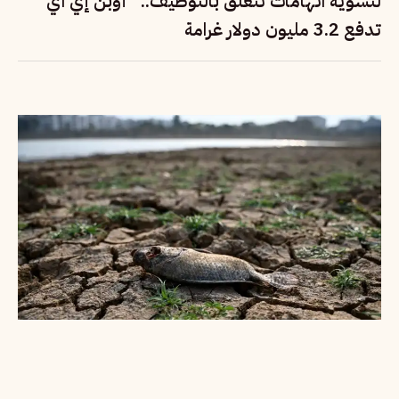
لتسوية اتهامات تتعلق بالتوظيف.. “أوبن إي آي”
تدفع 3.2 مليون دولار غرامة