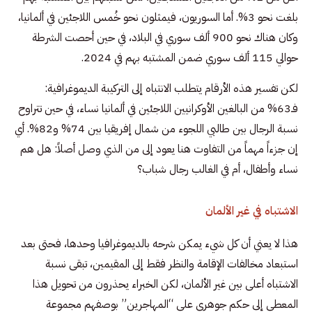
بلغت نحو 3%. أما السوريون، فيمثلون نحو خُمس اللاجئين في ألمانيا،
وكان هناك نحو 900 ألف سوري في البلاد، في حين أحصت الشرطة
حوالي 115 ألف سوري ضمن المشتبه بهم في 2024.
لكن تفسير هذه الأرقام يتطلب الانتباه إلى التركيبة الديموغرافية:
فـ63% من البالغين الأوكرانيين اللاجئين في ألمانيا نساء، في حين تتراوح
نسبة الرجال بين طالبي اللجوء من شمال إفريقيا بين 74% و82%. أي
إن جزءاً مهماً من التفاوت هنا يعود إلى من الذي وصل أصلاً: هل هم
نساء وأطفال، أم في الغالب رجال شباب؟
الاشتباه في غير الألمان
هذا لا يعني أن كل شيء يمكن شرحه بالديموغرافيا وحدها، فحتى بعد
استبعاد مخالفات الإقامة والنظر فقط إلى المقيمين، تبقى نسبة
الاشتباه أعلى بين غير الألمان، لكن الخبراء يحذرون من تحويل هذا
المعطى إلى حكم جوهري على “المهاجرين” بوصفهم مجموعة