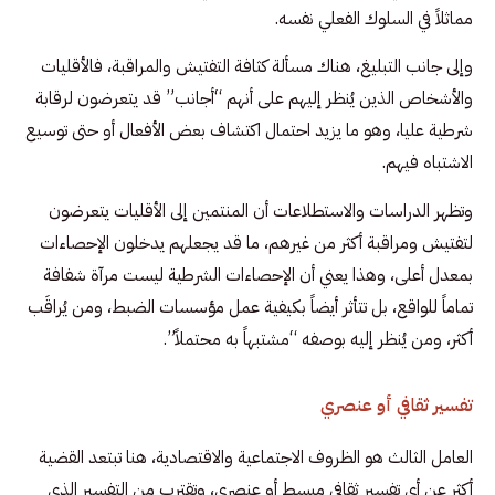
مماثلاً في السلوك الفعلي نفسه.
وإلى جانب التبليغ، هناك مسألة كثافة التفتيش والمراقبة، فالأقليات
والأشخاص الذين يُنظر إليهم على أنهم “أجانب” قد يتعرضون لرقابة
شرطية عليا، وهو ما يزيد احتمال اكتشاف بعض الأفعال أو حتى توسيع
الاشتباه فيهم.
وتظهر الدراسات والاستطلاعات أن المنتمين إلى الأقليات يتعرضون
لتفتيش ومراقبة أكثر من غيرهم، ما قد يجعلهم يدخلون الإحصاءات
بمعدل أعلى، وهذا يعني أن الإحصاءات الشرطية ليست مرآة شفافة
تماماً للواقع، بل تتأثر أيضاً بكيفية عمل مؤسسات الضبط، ومن يُراقَب
أكثر، ومن يُنظر إليه بوصفه “مشتبهاً به محتملاً”.
تفسير ثقافي أو عنصري
العامل الثالث هو الظروف الاجتماعية والاقتصادية، هنا تبتعد القضية
أكثر عن أي تفسير ثقافي مبسط أو عنصري، وتقترب من التفسير الذي