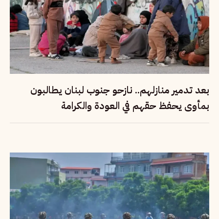
بعد تدمير منازلهم.. نازحو جنوب لبنان يطالبون
بمأوى يحفظ حقهم في العودة والكرامة