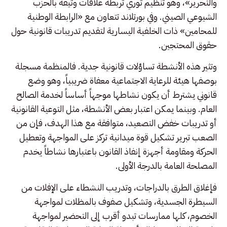
والتحرير»، وهو تنظيم ثوري تربطه علاقات وثيقة بالحزب
الشيوعي الصيني. وفي بورتلاند تتعاون مع «الرابطة الوطنية
للمحامين» ذات الخلفية اليسارية لتقديم تدريبات قانونية حول
حقوق المحتجين.
وتثير هذه الأنشطة تساؤلات قانونية جدية. فالمنظمة مسجلة
بوصفها هيئة للرعاية الاجتماعية معفاة ضريبياً، وهو وضع
قانوني يشترط أن يكون نشاطها موجهاً أساساً لخدمة الصالح
العام. وبينما يمكن اعتبار بعض الأنشطة، مثل التوعية القانونية
أو تدريبات خفض التصعيد، متوافقة مع هذا الهدف، فإن من
الصعب تبرير تشكيل قوة ميدانية تركز على المواجهة وتعطيل
الحركة ومقاومة أجهزة إنفاذ القانون باعتبارها نشاطاً يخدم
المصلحة العامة بالدرجة الأولى.
فإغلاق الطرق بالدراجات، وتدريب النشطاء على الإفلات من
السيطرة الجسدية، وتشكيل صفوف بالمظلات لمواجهة
الخصوم، كلها ممارسات تبدو أقرب إلى التحضير لمواجهة