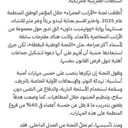
السلطات الضريبية الأمريكية.
أُطلقت لجنة «الأرانب الحمراء» خلال المؤتمر الوطني للمنظمة
عام 2025. واختير الاسم بعناية ليبدو بريئاً وغير مثير للانتباه،
مستلهماً رواية «ووترشيب داون» التي تدور حول مجموعة من
الأرانب المحاصرة بالأعداء. وكانت هناك مقترحات سابقة
لأسماء أكثر صراحة، مثل «اللجنة الوطنية لليقظة»، لكن جرى
استبعادها خشية أن تُفهم على أنها دعوة لتشكيل جماعات
أهلية تتولى فرض القانون بنفسها.
وتقول اللجنة إن تركيزها ينصب على خمس مهارات أمنية
أساسية: تهدئة التوتر، والإسعافات الأولية الخاصة بالنزيف،
وسلامة استخدام الأسلحة النارية، والدفاع عن النفس دون
سلاح، وتنظيم الحشود خلال المظاهرات. كما وضعت هدفاً
يقضي بتدريب ما لا يقل عن خمسة أعضاء في 40% من فروع
المنظمة على هذه المهارات.
ومنذ تأسيسها، لم تخلُ اللجنة من الجدل الداخلي. فقد