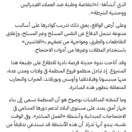
الذي أنشأها- لـ«انتفاضة وطنية ضد العملاء الفيدراليين
ووحشية الشرطة».
وعلى أرض الواقع، يعني ذلك تدريب كوادرها على أساليب
متنوعة تشمل الدفاع عن النفس المسلح وغير المسلح، وإغلاق
التقاطعات والطرق، ومواجهة من تصفهم بـ«الفاشيين»
باستخدام المظلات وغيرها من أدوات الاحتجاج.
وقد أتاحت ندوة حديثة فرصة نادرة للاطلاع على طبيعة هذا
المشروع. إذ تبادل منظمو فروع المنظمة في ولايات ومدن عدة،
منها مينيسوتا وفيلادلفيا وأوستن وبورتلاند، الخبرات والتجارب
المتعلقة بتطوير هذه المبادرة.
وما كشفته المناقشات بوضوح هو أن المنظمة تسعى إلى بناء
جهاز أمني يمتد على مستوى البلاد لدعم دورها المتنامي في
الاحتجاجات الميدانية وأنشطة «العمل المباشر». وفي الوقت
نفسه، يبدو أنها تدرك أن هذه الأنشطة قد تستدعي تدقيقاً من