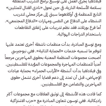
فيلادلفيا يجري العمل على توسيع برامج التدريب المتعلقة
بسلامة الأسلحة النارية، في حين تحول «نادي القتال للمثليين»
التابع للمنظمة في أوكلاهوما سيتي إلى مركز محلي لتدريب
النشطاء على الدفاع عن النفس ومهارات «الدفاع المجتمعي».
أما فرع بورتلاند فقد نظم تدريبات على إغلاق التقاطعات
باستخدام الدراجات الهوائية.
ومع توسع المبادرة، بدأت منظمات ناشطة أخرى تعتمد عليها
لتوفير ما تسميه خدمات «الحماية الذاتية». ففي نيوجيرسي
أصبحت مجموعات المنظمة المعنية بحقوق المهاجرين مرجعاً
أمنياً للمنظمات المهاجرة والمجموعات المؤيدة للفلسطينيين.
وفي فيلادلفيا بدأت أنشطة «الأرانب الحمراء» بحماية عيادات
الإجهاض، قبل أن تمتد إلى دعم قضايا أخرى تشمل حقوق
المهاجرين والتضامن مع الفلسطينيين.
كما قادت هذه الأنشطة إلى توثيق العلاقات مع مجموعات أكثر
راديكالية. ففي توسون تتعاون المبادرة مع «حزب الاشتراكية