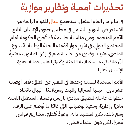
تحذيرات أممية وتقارير موازية
في يناير من العام المقبل، ستخضع
نيبال
للدورة الرابعة من
الاستعراض الدوري الشامل في مجلس حقوق الإنسان التابع
للأمم المتحدة، وهي مناسبة حاسمة قد تُحرج الحكومة أمام
المجتمع الدولي، في تقريرٍ موازٍ قدّمته اللجنة الوطنية الأسبوع
الماضي، عبّرت بوضوح عن بطء التقدم في إقرار القانون، معتبرةً
أنّ ذلك يُهدد استقلالية اللجنة وقدرتها على حماية حقوق
الإنسان فعليًا.
الأمم المتحدة ليست وحدها في التعبير عن القلق؛ فقد أوصت
عشر دول –بينها أستراليا والهند وسريلانكا– نيبال باتخاذ
خطوات عاجلة لتطبيق مبادئ باريس وضمان استقلال اللجنة
ماديًا وإداريًا، وتنفيذ توصياتها التي غالبًا ما تُوضع على الرف.
ومع ذلك، تكرر المشهد ذاته: وعودٌ تُقطع، مشاريع قوانين
تُصاغ، لكن دون اعتماد فعلي.