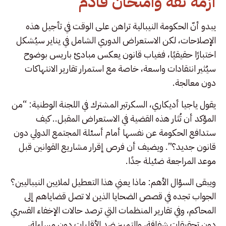
أزمة ثقة وامتحان قادم
يبدو أنّ الحكومة النيبالية تراهن على الوقت في تأجيل هذه
الإصلاحات، لكن الاستعراض الدوري الشامل في يناير سيُشكل
اختبارًا حقيقيًا، فغياب قانون يعكس مبادئ باريس بوضوح
سيُثير انتقادات واسعة، خاصة مع استمرار تقارير الانتهاكات
دون معالجة.
يقول ياجيا أديكاري، السكرتير المشترك في اللجنة الوطنية: “من
المؤكد أن تُثار هذه القضية في الاستعراض المقبل.. كيف
ستدافع الحكومة عن نفسها أمام أسئلة المجتمع الدولي دون
قانون جديد؟”. ويضيف أن فرص إقرار مشاريع القوانين قبل
موعد المراجعة ضئيلة جدًا.
ويبقى السؤال الأهم: ماذا يعني هذا التعطيل لملايين النيباليين؟
الجواب تجده في قصص الضحايا الذين لا تصل قضاياهم إلى
المحاكم، وفي تقارير المنظمات التي ترصد حالات الإخفاء القسري
دون تحقيقات شفافة، والتمييز ضد الأقليات دون مساءلة،