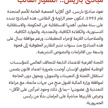
تعود مبادئ باريس، التي أقرّتها الجمعية العامة للأمم المتحدة
عام 1993، لتكون حجر الزاوية في النقاش، هذه المبادئ تشدد
على ستة معايير، أهمها الاستقلالية عن الحكومة، والاستقلالية
الدستورية، والكفاءة الكافية، والتعددية، والموارد الكافية،
والصلاحيات اللازمة لإجراء التحقيقات، ورغم موافقة نيبال على
هذه المبادئ منذ سنوات تشير التقارير الحقوقية إلى فجوة
واسعة بين الالتزامات والنصوص التشريعية.
اللجنة الفرعية للاعتماد التابعة للتحالف العالمي للمؤسسات
الوطنية لحقوق الإنسان أوصت بضرورة اعتماد قانون يضمن
استقلال اللجنة في التعيينات والتمويل، ويحول دون الحاجة
لموافقة وزارة المالية لقبول منحٍ من جهات مانحة، مع مراعاة
التعددية في عضويتها –بما في ذلك وجود امرأتين على الأقل–
وعرض تقاريرها مباشرةً على البرلمان بدلًا من رئيس
الجمهورية.