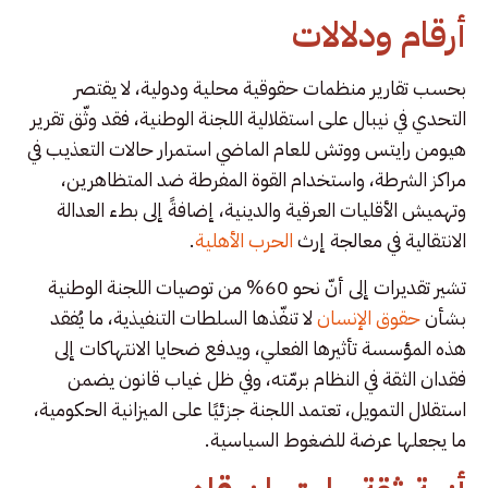
أرقام ودلالات
بحسب تقارير منظمات حقوقية محلية ودولية، لا يقتصر
التحدي في نيبال على استقلالية اللجنة الوطنية، فقد وثّق تقرير
هيومن رايتس ووتش للعام الماضي استمرار حالات التعذيب في
مراكز الشرطة، واستخدام القوة المفرطة ضد المتظاهرين،
وتهميش الأقليات العرقية والدينية، إضافةً إلى بطء العدالة
الانتقالية في معالجة إرث
الحرب الأهلية
.
تشير تقديرات إلى أنّ نحو 60% من توصيات اللجنة الوطنية
بشأن
حقوق الإنسان
لا تنفّذها السلطات التنفيذية، ما يُفقد
هذه المؤسسة تأثيرها الفعلي، ويدفع ضحايا الانتهاكات إلى
فقدان الثقة في النظام برمّته، وفي ظل غياب قانون يضمن
استقلال التمويل، تعتمد اللجنة جزئيًا على الميزانية الحكومية،
ما يجعلها عرضة للضغوط السياسية.