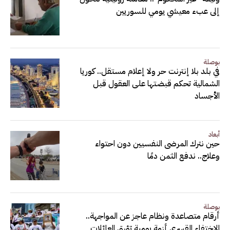
إلى عبء معيشي يومي للسوريين
بوصلة
في بلد بلا إنترنت حر ولا إعلام مستقل.. كوريا
الشمالية تحكم قبضتها على العقول قبل
الأجساد
أبعاد
حين نترك المرضى النفسيين دون احتواء
وعلاج.. ندفع الثمن دمًا
بوصلة
أرقام متصاعدة ونظام عاجز عن المواجهة..
الاختفاء القسري أزمة يومية تؤرق العائلات