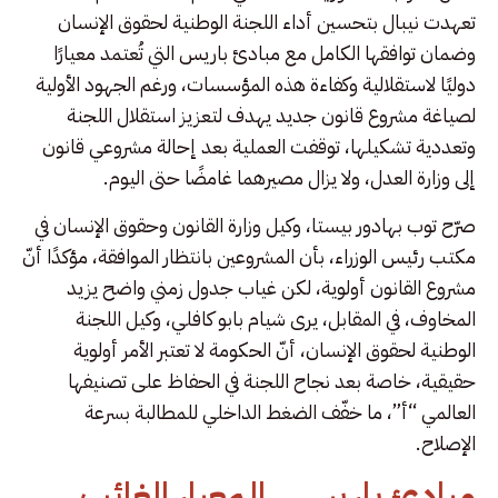
تعهدت نيبال بتحسين أداء اللجنة الوطنية لحقوق الإنسان
وضمان توافقها الكامل مع مبادئ باريس التي تُعتمد معيارًا
دوليًا لاستقلالية وكفاءة هذه المؤسسات، ورغم الجهود الأولية
لصياغة مشروع قانون جديد يهدف لتعزيز استقلال اللجنة
وتعددية تشكيلها، توقفت العملية بعد إحالة مشروعي قانون
إلى وزارة العدل، ولا يزال مصيرهما غامضًا حتى اليوم.
صرّح توب بهادور بيستا، وكيل وزارة القانون وحقوق الإنسان في
مكتب رئيس الوزراء، بأن المشروعين بانتظار الموافقة، مؤكدًا أنّ
مشروع القانون أولوية، لكن غياب جدول زمني واضح يزيد
المخاوف، في المقابل، يرى شيام بابو كافلي، وكيل اللجنة
الوطنية لحقوق الإنسان، أنّ الحكومة لا تعتبر الأمر أولوية
حقيقية، خاصة بعد نجاح اللجنة في الحفاظ على تصنيفها
العالمي “أ”، ما خفّف الضغط الداخلي للمطالبة بسرعة
الإصلاح.
مبادئ باريس.. المعيار الغائب