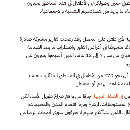
حافظتي جنين وطولكرم، والأطفال في هذه المناطق يجدون
ة، ما يزيد من هشاشتهم النفسية والاجتماعية.
بيعية لأي طفل على التحمل وقد رصدت تقارير مشتركة صادرة
سف ومنظمة إنقاذ الطفولة (Save the Children) ارتفاعًا ملحوظًا في أعراض القلق واضطراب ما بعد الصدمة
والاكتئاب، وكانت الفئة العمرية الأكثر تأثرًا –بحسب التقرير– هي الفتيان من سن 7 إلى 12 عامًا، الذين أصبحوا يعبرون عن
.
وفي سياق متصل، أظهرت دراسة أجرتها جامعة بيرزيت عام 2024 أن نحو 70٪ من الأطفال في المناطق المتأثرة بالعنف
 بمشاهد الهدم أو الاعتقال.
في الضفة الغربية
جزءًا من واقع صراع طويل الأمد، لكن
لمستوطنات، ارتفاع وتيرة اقتحام المدن والمخيمات،
فال، الذين نشأ كثير منهم لا يعرفون سوى أصوات الرصاص