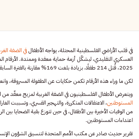
في قلب الأراضي الفلسطينية المحتلة، يواجه الأطفال
في الضفة الغر
2025، قُتل 214 طفلًا، بزيادة بلغت 169% مقارنة بالفترة السابقة، وفقًا لتقارير أممية منشورة على موقع “ريليف ويب”.
لكن ما وراء هذه الأرقام تكمن حكايات عن الطفولة المسروقة، وانعدا
ويتعرض الأطفال الفلسطينيون في الضفة الغربية لمزيج معقّد من ال
المستوطنين
من الوفيات الأخيرة بين الأطفال، في حين تتوزع بقية الضحايا بين ا
اعتداءات المستوطنين.