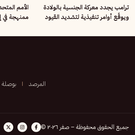
ترامب يجدد معركة الجنسية بالولادة
الأمم المتح
ويوقّع أوامر تنفيذية لتشديد القيود
ممنهجة في إي
على المهاجرين
الأقليات القو
المرصد
بوصلة
جميع الحقوق محفوظة – صفر ٢٠٢٦ ©