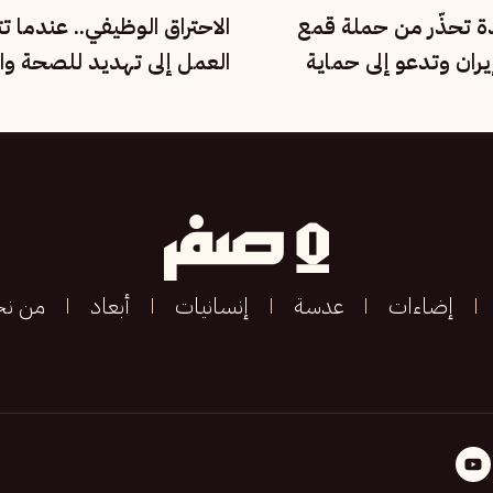
دة تحذّر من حملة قمع
الاحتراق الوظيفي.. عندما ت
ران وتدعو إلى حماية
العمل إلى تهديد للصحة وال
مية
الإنسانية
إضاءات
عدسة
إنسانيات
أبعاد
من ن