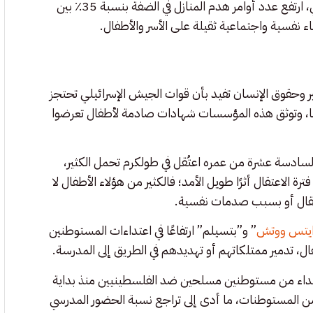
وبحسب تقرير صادر عن مركز الدفاع عن الفرد “هموكيد” الإسرائيلي، ارتفع عدد أوامر هدم المنازل في الضفة بنسبة 35٪ بين
 وحقوق الإنسان تفيد بأن قوات الجيش الإسرائيلي تحتجز
نحو 40 إلى 50 قاصرًا فلسطينيًا، بعضهم دون سن 14 عامًا، وتوثق هذه المؤسسات شهادات صادمة لأطفال تعرضوا
السادسة عشرة من عمره اعتُقل في طولكرم تحمل الكثير،
الاعتقال أثرًا طويل الأمد؛ فالكثير من هؤلاء الأطفال لا
اعتقال أو بسبب صدمات نفسية.
ايتس ووتش
” و”بتسيلم” ارتفاعًا في اعتداءات المستوطنين
ل، تدمير ممتلكاتهم أو تهديدهم في الطريق إلى المدرسة.
ادر في يوليو 2025 يوثق أكثر من 500 حادثة اعتداء من مستوطنين مسلحين ضد الفلسطينيين منذ بداية
 من المستوطنات، ما أدى إلى تراجع نسبة الحضور المدرسي