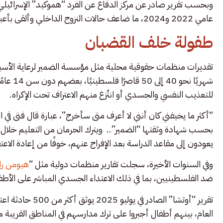
عامي 2022 و2024، ما ضاعف حالات النزوح الداخلي وألقى بأعباء نفسية واجتماعية ثقيلة على الأسر والأطفال.
طفولة خلف القضبان
تقديرات منظمات حقوقية محلية مثل مؤسسة الضمير لرعاية الأسير
شهريًا 
للتعذيب النفسي والجسدي أو انتُزع منهم الاعتراف تحت الإكراه.
“أكثر ما يخيفني كان أنني لا أعرف متى سأخرج”، عبارة قال فتى في 
بحسب شهادة وثقتها “الضمير”.. ويترك الحرمان من التعليم خلال فترة 
يعودون إلى مقاعد الدراسة بعد الإفراج عنهم، خوفًا من إعادة ال
وفي السنوات الأخيرة، سجلت تقارير منظمات دولية مثل “
هيومن ر
ضد الفلسطينيين، بما في ذلك الاعتداء الجسدي المباشر على الأطفا
تقرير “أوتشا” الص
العام، بينهم أطفال أجبروا على ترك مدارسهم في المناطق القريبة