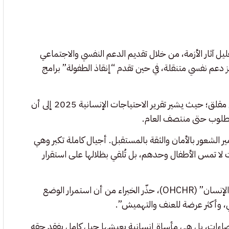
يل آثار الأزمة، من خلال تقديم الدعم النفسي والاجتماعي
كز دعم نفسي متنقلة، في حين تقدم “إنقاذ الطفولة” برامج
لكن الفجوة بين الاحتياجات المتزايدة والتمويل المتاح تتسع بشكل مقلق؛ حيث يشير تقرير الاحتياجات الإنسانية 2025 إلى أن
مير الشعور بالأمان والثقة بالمستقبل. أجيال كاملة تكبر وهي
لا تمس الأطفال وحدهم، بل تُلقي بظلالها على استقرار
وفي تقرير مشترك لـ”اليونيسف” و”مكتب المفوض السامي لحقوق الإنسان” (OHCHR)، حذّر الخبراء من أن استمرار الوضع
لي، وأكثر عرضة للعنف والتهميش”.
اءات، بل هي مأساة إنسانية يعيشها جيل كامل يفقد حقه