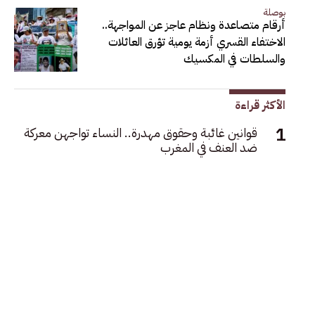
بوصلة
أرقام متصاعدة ونظام عاجز عن المواجهة..
الاختفاء القسري أزمة يومية تؤرق العائلات
والسلطات في المكسيك
الأكثر قراءة
قوانين غائبة وحقوق مهدرة.. النساء تواجهن معركة
ضد العنف في المغرب