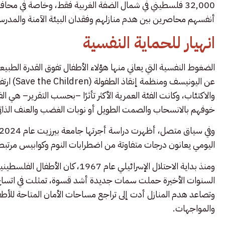
32,000 فلسطيني في شمال الضفة الغربية فقط، وخاصة في م
أنفسهم محاصرين بين هدم منازلهم وفقدان البيئة الآمنة والمدرس
انهيار للحماية النفسية
الضغوط النفسية التي يعاني منها هؤلاء الأطفال تفوق القدرة الط
عن اليوني
خوفهم بالانسحاب والصمت الطويل أو نوبات الغضب والعنف الذاتي
اليومي يعانون درجات متفاوتة من اضطرابات النوم وكوابيس مرتبطة
ومنذ بداية الاحتلال الإسرائيلي عام 1967، كان الأطفال الفلسطينيون
السنوات الأخيرة حملت سمات جديدة أشد قسوة، تمثلت في اتساع ا
وتصاعد هدم المنازل أدت إلى تراجع مساحات الأمان المتاحة للأط
والمواجهات.