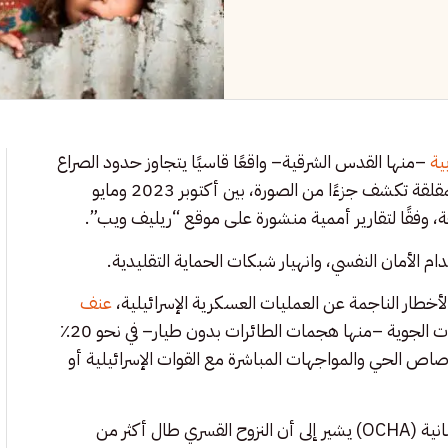
بية
–منها القدس الشرقية– واقعًا قاسيًا يتجاوز حدود الصراع
العسكري التقليدي، ليشكّل أزمة حماية معقدة وممتدة. الأرقام المقلقة تكشف جزءًا من الصورة، بين أكتوبر 2023 ومايو
م الأمان النفسي، وانهيار شبكات الحماية التقليدية.
أخطار الناجمة عن العمليات العسكرية الإسرائيلية،
عنف
، الاعتقالات المتكررة، والتهجير القسري، وتسببت الغارات الجوية –منها هجمات الطائرات بدون طيار– في نحو 20٪
لرصاص الحي والمواجهات المباشرة مع القوات الإسرائيلية أو
تقرير حديث صادر عن مكتب الأمم المتحدة لتنسيق الشؤون الإنسانية (OCHA) يشير إلى أن النزوح القسري طال أكثر من