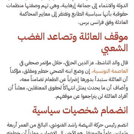
الدولة والانتماء إلى جماعة إرهابية، وهي تهم وصفتها منظمات
حقوقية بأنها سياسية الطابع وتفتقر إلى معايير المحاكمة
العادلة وفق فرانس برس.
موقف العائلة وتصاعد الغضب
الشعبي
قال والد الناشط، عز الدين الحزقي، خلال مؤتمر صحفي في
العاصمة التونسية،
إن وضع ابنه الصحي خطير ومقلق، مؤكداً
أن العائلة ستبدأ بدورها إضراباً عن الطعام تضامناً معه،
وأضاف أن ما يحدث يمثل انتهاكاً لحقوق المعتقلين، معلناً أن
أفراد العائلة لن يتراجعوا عن موقفهم.
انضمام شخصيات سياسية
انضم رئيس حركة النهضة راشد الغنوشي، البالغ من العمر أربعة
وثمانين عاماً والمعتقل هو الآخر، إلى الإضراب، معلناً أن خطوته