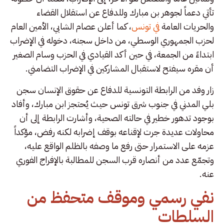
تأتي دعماً لجوهر بن مبارك وللدفاع عن استقلال القضاء
والحريات العامة
في تونس
، كما أعلن عصام الشابي، الأمين العام
لحزب الجمهوري الوسطي، من داخل سجنه، دخوله في الإضراب
ابتداءً من الجمعة، في حين أكد القيادي في الحزب وسام الصغير
أن مقره سيفتح لاستقبال المشاركين في الإضراب التضامني.
زار وفد من الرابطة التونسية للدفاع عن حقوق الإنسان سجن
بلي المدني في جنوب شرق تونس حيث يُحتجز ابن مبارك، وأفاد
بوجود تدهور خطير في حالته الصحية، وأشارت الرابطة إلى أن
محاولات عديدة جرت لإقناعه بوقف إضرابه لكنه رفض، مؤكداً
عزمه على الاستمرار حتى رفع ما وصفه بالظلم الواقع عليه،
وتجمّع عدد من أنصاره قرب السجن للمطالبة بالإفراج الفوري
عنه.
نفي رسمي وموقف متحفظ من
السلطات