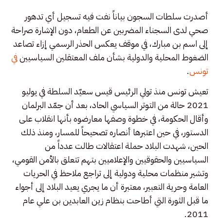
أصدرت سلطات السجون بياناً نفت فيه تسجيل أي تدهور
صحي لدى السجناء المضربين عن الطعام، دون الإشارة صراحة
إلى اسم بن مبارك، في موقف يعكس الحذر الرسمي إزاء تصاعد
الضغوط المحلية والدولية بشأن ملف المعتقلين السياسيين
في
تونس
.
تعيش تونس منذ تولي الرئيس قيس سعيّد السلطة في يوليو
2021 حالة من التوتر السياسي الحاد، بعد أن جمّد البرلمان
وأقال الحكومة، في خطوة وصفها معارضوه بأنها انقلاب على
الدستور، في حين اعتبرها أنصاره تصحيحاً للمسار، ومنذ ذلك
الحين، شهدت البلاد حملة اعتقالات طالت عدداً من
السياسيين والحقوقيين والإعلاميين بتهم تتعلق بالأمن القومي،
وتشير منظمات محلية ودولية إلى تراجع ملاحظ في الحريات
العامة وحرية التعبير، معتبرة أن ما يجري يعيد البلاد إلى أجواء
ما قبل الثورة التي أطاحت بنظام زين العابدين بن علي عام
2011.