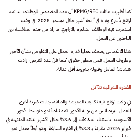
كما أظهرت بيانات KPMG/REC أن عدد المتقدمين للوظائف الدائمة
ارتفع بأسرع وتيرة في أربعة أشهر خلال ديسمبر 2025، في وقت
استمرت فيه الوظائف الشاغرة بالتراجع، ما زاد من حدة المنافسة بين
الباحثين عن العمل.
هذا الانكماش يضعف عملياً قدرة العمال على التفاوض بشأن الأجور
وظروف العمل. فمن منظور حقوقي، كلما قلّ عدد الفرص، زادت
هشاشة العامل وقبوله بشروط أقل عدالة.
القدرة الشرائية تتآكل
في وقت ترتفع فيه تكاليف المعيشة والطاقة، جاءت ضربة أخرى
للعمال البريطانيين من بوابة الأجور، فقد تباطأ نمو متوسط الأجور
الأسبوعية باستثناء المكافآت إلى 3.6% خلال الأشهر الثلاثة المنتهية في
فبراير 2026، مقارنة بـ 3.8% في الفترة السابقة، وهو أبطأ معدل نمو