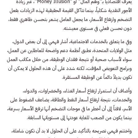
يعرف اقتصادياً بـ”وهم المال” أو “Money Illusion”، عبر زيادة
الأجور النقدية شكلياً، بينما تتآكل القيمة الحقيقية لهذه الزيادات بفعل
التضخم وارتفاع الأسعار، ما يجعل العامل يشعر بتحسن ظاهري فقط،
دون تحسن فعلي في مستوى معيشته.
وفي ما يتعلق بالخدمات الاجتماعية، أشار فهمي إلى أن بعض الدول،
مثل الولايات المتحدة، تطبق أنظمة دعم واضحة للعاطلين عن العمل،
سواء لأسباب صحية أو نتيجة فقدان الوظيفة، من خلال مكاتب العمل
وبرامج التعويض المؤقت، لكنه شدد على أن هذه الحلول لا يمكن أن
تكون بديلاً دائماً عن الوظيفة المستقرة.
وأضاف أن استمرار ارتفاع أسعار الغذاء، والخضراوات، والدواء،
والخدمات، نتيجة ارتفاع أسعار النفط والطاقة، يضاعف الضغوط على
الأسر، لافتاً إلى أن أخطر ما في موجات التضخم أنها ترفع الأسعار بسرعة،
بينما يكون من الصعب للغاية عودتها إلى مستوياتها السابقة.
واختتم فهمي تصريحه بالتأكيد على أن الحلول لا بد أن تكون شاملة،