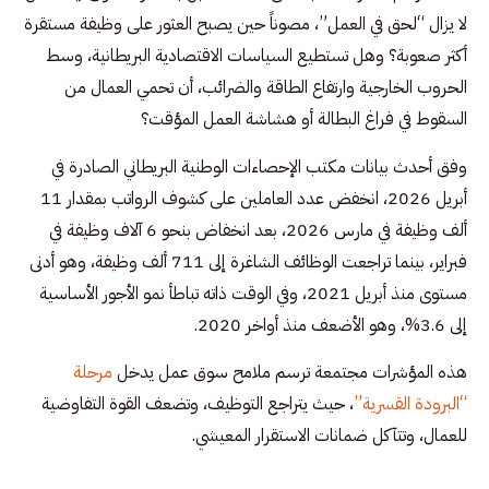
لا يزال “لحق في العمل”، مصوناً حين يصبح العثور على وظيفة مستقرة
أكثر صعوبة؟ وهل تستطيع السياسات الاقتصادية البريطانية، وسط
الحروب الخارجية وارتفاع الطاقة والضرائب، أن تحمي العمال من
السقوط في فراغ البطالة أو هشاشة العمل المؤقت؟
وفق أحدث بيانات مكتب الإحصاءات الوطنية البريطاني الصادرة في
أبريل 2026، انخفض عدد العاملين على كشوف الرواتب بمقدار 11
ألف وظيفة في مارس 2026، بعد انخفاض بنحو 6 آلاف وظيفة في
فبراير، بينما تراجعت الوظائف الشاغرة إلى 711 ألف وظيفة، وهو أدنى
مستوى منذ أبريل 2021، وفي الوقت ذاته تباطأ نمو الأجور الأساسية
إلى 3.6%، وهو الأضعف منذ أواخر 2020.
هذه المؤشرات مجتمعة ترسم ملامح سوق عمل يدخل
مرحلة
“البرودة القسرية”
، حيث يتراجع التوظيف، وتضعف القوة التفاوضية
للعمال، وتتآكل ضمانات الاستقرار المعيشي.