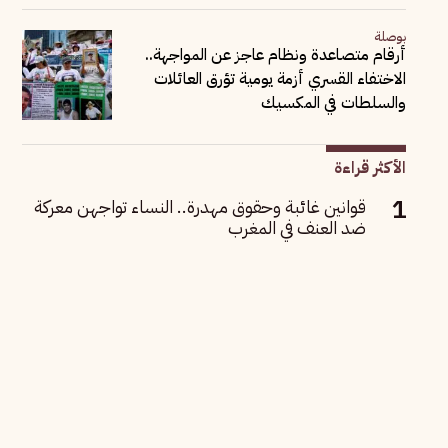
بوصلة
أرقام متصاعدة ونظام عاجز عن المواجهة..
الاختفاء القسري أزمة يومية تؤرق العائلات
والسلطات في المكسيك
الأكثر قراءة
قوانين غائبة وحقوق مهدرة.. النساء تواجهن معركة
ضد العنف في المغرب