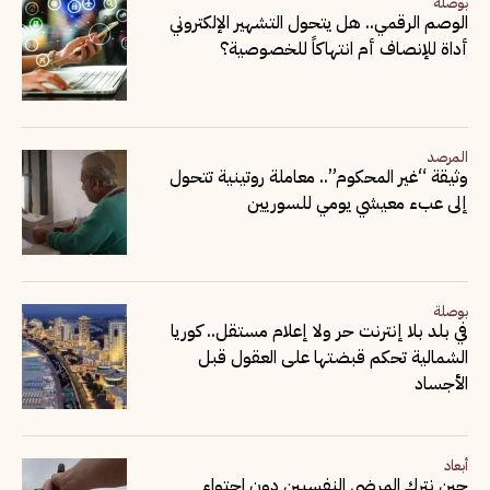
بوصلة
الوصم الرقمي.. هل يتحول التشهير الإلكتروني
أداة للإنصاف أم انتهاكاً للخصوصية؟
المرصد
وثيقة “غير المحكوم”.. معاملة روتينية تتحول
إلى عبء معيشي يومي للسوريين
بوصلة
في بلد بلا إنترنت حر ولا إعلام مستقل.. كوريا
الشمالية تحكم قبضتها على العقول قبل
الأجساد
أبعاد
حين نترك المرضى النفسيين دون احتواء