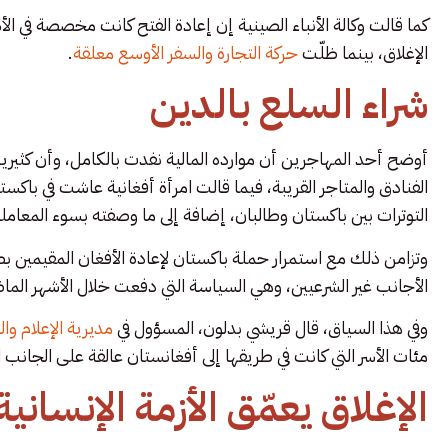
كما قالت وكالة الأنباء الصينية إن إعادة الفتح كانت مخصصة في 
الإغلاق، بينما ظلّت
حركة التجارة والسفر الأوسع معلقة
.
شراء السلع بالدين
أوضح أحد المهاجرين أن موارده المالية نفدت بالكامل، وأن كثيرين 
الفنادق والمتاجر القريبة، فيما قالت امرأة أفغانية عاشت في با
التوترات بين باكستان وطالبان، إضافة إلى ما وصفته بسوء المعاملة 
وتزامن ذلك مع استمرار حملة باكستان لإعادة الأفغان المقيمين ب
الأجانب غير الشرعيين، وهي السياسة التي دفعت خلال الأشهر الماضية
وفي هذا السياق، قال قريشي بدلون، المسؤول في
مديرية الإعلام وال
مئات الأسر التي كانت في طريقها إلى أفغانستان عالقة على الجانب 
الإغلاق يعمّق الأزمة الإنسانية