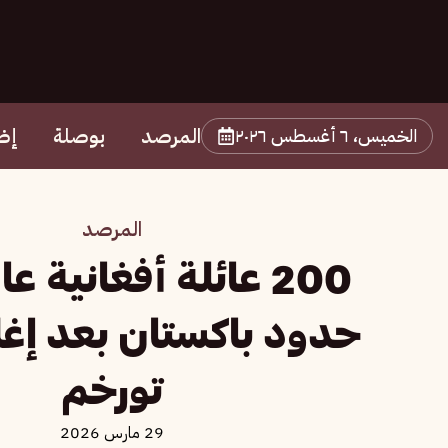
المرصد
بوصلة
إض
الخميس، ٦ أغسطس ٢٠٢٦
المرصد
200 عائلة أفغانية ع
حدود باكستان بعد إغل
تورخم
29 مارس 2026