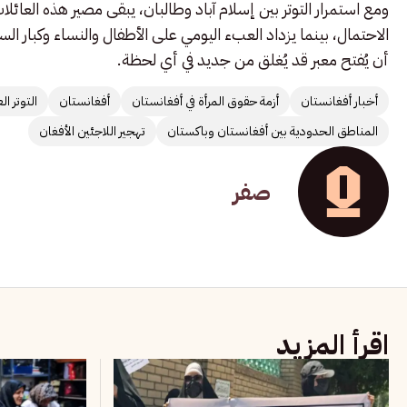
ومع استمرار التوتر بين إسلام آباد وطالبان، يبقى مصير هذه العائ
الاحتمال، بينما يزداد العبء اليومي على الأطفال والنساء وكبار ا
أن يُفتح معبر قد يُغلق من جديد في أي لحظة.
أخبار أفغانستان
أزمة حقوق المرأة في أفغانستان
أفغانستان
التوتر ا
المناطق الحدودية بين أفغانستان وباكستان
تهجير اللاجئين الأفغان
صفر
اقرأ المزيد