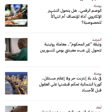
بوصلة
الوصم الرقمي.. هل يتحول التشهير
الإلكتروني أداة للإنصاف أم انتهاكاً
للخصوصية؟
المرصد
وثيقة “غير المحكوم”.. معاملة روتينية
تتحول إلى عبء معيشي يومي للسوريين
بوصلة
في بلد بلا إنترنت حر ولا إعلام مستقل..
كوريا الشمالية تحكم قبضتها على العقول
قبل الأجساد
أبعاد
حين نترك المرضى النفسيين دون احتواء