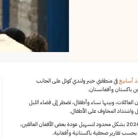
ذ أسابيع
في منطقتي خيبر ولندي كوتل على الجانب
بين باكستان وأفغانستان.
ن العائلات، وبينها نساء وأطفال، تضطر إلى قضاء الليل
ل واشتداد المخاوف على الأطفال.
وتأتي هذه الأزمة بعد أن أعادت باكستان فتح المعبر في 26 مارس 2026 بشكل محدود لتسهيل عودة بعض الأفغان العالقين،
 بحسب تقارير صحفية باكستانية وأفغانية.