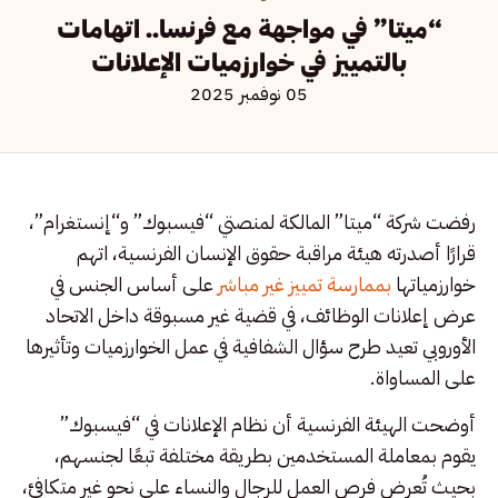
“ميتا” في مواجهة مع فرنسا.. اتهامات
بالتمييز في خوارزميات الإعلانات
05 نوفمبر 2025
رفضت شركة “ميتا” المالكة لمنصتي “فيسبوك” و“إنستغرام”،
قرارًا أصدرته هيئة مراقبة حقوق الإنسان الفرنسية، اتهم
خوارزمياتها
بممارسة تمييز غير مباشر
على أساس الجنس في
عرض إعلانات الوظائف، في قضية غير مسبوقة داخل الاتحاد
الأوروبي تعيد طرح سؤال الشفافية في عمل الخوارزميات وتأثيرها
على المساواة.
أوضحت الهيئة الفرنسية أن نظام الإعلانات في “فيسبوك”
يقوم بمعاملة المستخدمين بطريقة مختلفة تبعًا لجنسهم،
بحيث تُعرض فرص العمل للرجال والنساء على نحو غير متكافئ،