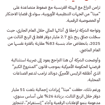
تزامن النزاع مع الهيئة الفرنسية مع ضغوط متصاعدة على
“ميتا” من الجهات التنظيمية الأوروبية، سواء في قضايا الاحتكار
أو الخصوصية الرقمية.
وتواجه الشركة تراجعًا في أدائها المالي خلال العام الجاري، حيث
سجّلت صافي ربح بلغ 2.7 مليار دولار فقط في الربع الثالث من
2025، بانخفاض حاد بنسبة 83% مقارنة بالفترة نفسها من
العام الماضي.
وأوضحت الشركة أن هذا التراجع يعود إلى ضريبة استثنائية
فرضتها الحكومة الأميركية بموجب قانون “المشروع الكبير”
الذي أطلقه الرئيس الأميركي دونالد ترامب لدعم الصناعات
المحلية.
ورغم ذلك، حققت “ميتا” إيرادات إجمالية بلغت 51 مليار
دولار خلال الربع الثالث، بزيادة 26% على أساس سنوي،
مدعومة بنمو الإعلانات الرقمية وأداء “إنستغرام”، لتتجاوز