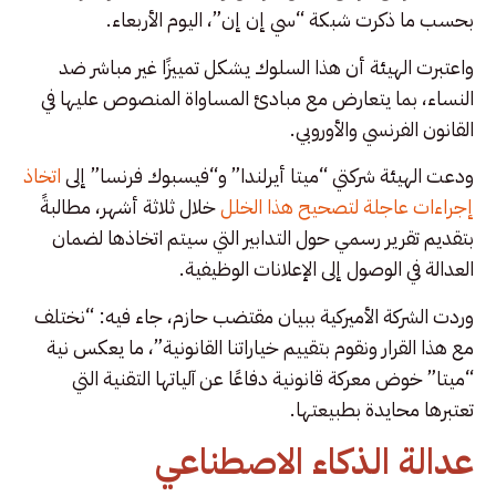
بحسب ما ذكرت شبكة “سي إن إن”، اليوم الأربعاء.
واعتبرت الهيئة أن هذا السلوك يشكل تمييزًا غير مباشر ضد
النساء، بما يتعارض مع مبادئ المساواة المنصوص عليها في
القانون الفرنسي والأوروبي.
ودعت الهيئة شركتي “ميتا أيرلندا” و“فيسبوك فرنسا” إلى
اتخاذ
إجراءات عاجلة لتصحيح هذا الخلل
خلال ثلاثة أشهر، مطالبةً
بتقديم تقرير رسمي حول التدابير التي سيتم اتخاذها لضمان
العدالة في الوصول إلى الإعلانات الوظيفية.
وردت الشركة الأميركية ببيان مقتضب حازم، جاء فيه: “نختلف
مع هذا القرار ونقوم بتقييم خياراتنا القانونية”، ما يعكس نية
“ميتا” خوض معركة قانونية دفاعًا عن آلياتها التقنية التي
تعتبرها محايدة بطبيعتها.
عدالة الذكاء الاصطناعي