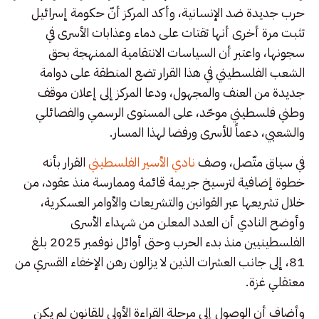
حرب جديدة ضد الإنسانية، وأكد المركز أنّ حكومة إسرائيل
تثبت مرة أخرى أنها تقتات على دماء وعذابات الأسرى في
سجونها، واعتبر أن السياسات الانتقامية الممنهجة بحق
الشعب الفلسطيني في هذا القرار تضع المنطقة على دوامة
جديدة من العنف والمجهول، ودعا المركز إلى إعلان موقف
وطني فلسطيني موحّد، على المستوى الرسمي والفصائلي
والشعبي، دعماً للأسرى ورفضا لهذا المسار.
في سياق متّصل، وصف
نادي الأسير الفلسطيني
القرار بأنه
خطوة إضافية لترسيخ جريمة قائمة وممارسة منذ عقود، من
خلال تشريعها عبر القوانين والتشريعات والأوامر العسكرية،
وأوضح النادي أن العدد المعلن من شهداء الأسرى
الفلسطينيين منذ بدء الحرب وحتى أوائل نوفمبر 2025 بلغ
81، إلى جانب العشرات الذين لا يزالون رهن الإخفاء القسري من
معتقلي غزة.
وأضاف أن الوصول إلى مرحلة القراءة الأولى للقانون لم يكن