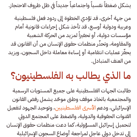
يشكل ضغطاً نفسياً واجتماعياً جديداً في ظل ظروف الاحتجاز.
من جهة أخرى، قد تؤدي الخطوة إلى ردود فعل فلسطينية
وعربية ودولية أوسع، قد تأخذ شكل إجراءات قانونية أمام
مؤسسات دولية، أو تحفيزاً لمزيد من الحركة الشعبية
والمقاومة، وتحذّر منظمات حقوق الإنسان من أن القانون قد
يحفّز عمليات انتقامية أو إساءة معاملة داخل السجون، ويزيد
من العنف المتبادل.
ما الذي يطالب به الفلسطينيون؟
طالبت الجهات الفلسطينية على جميع المستويات الرسمية
والمجتمعية باتخاذ موقف وطنى موحّد يشمل رفض القانون
الإسرائيلي، ودعم
الأسرى الفلسطينيين
، وتوحيد الجهود لتفعيل
القنوات الحقوقية والدولية، والضغط على المجتمع الدولي
لتحميل إسرائيل المسؤولية، كما دعت منظمات حقوق الإنسان
إلى تدخل دولي عاجل لمراجعة أوضاع السجون الإسرائيلية