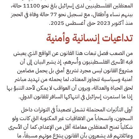
المعتقلين الفلسطينيين لدى إسرائيل بلغ نحو 11100 حالة،
بينهم نساء وأطفال، مع تسجيل نحو 77 حالة وفاة في الحجز
منذ أكتوبر 2023 حتى أغسطس 2025.
تداعيات إنسانية وأمنية
من الصعب فصل تبعات هذا القانون عن الواقع الذي يعيش
فيه الأسرى الفلسطينيون وأُسرهم، إذ يشير البيان إلى أن
مشروع القانون ليس مجرد تشريع أمني بل يحمل مضامين
أمنية وسياسية تتجاوز المعتاد، لما يحمله من تهديد مباشر
لحق الحياة والعدالة، ويرون أن العواقب لا يمكن لأحد التنبؤ بها
إذا ما استمرت إسرائيل في انتهاكها السافر للقانون الدولي.
أولى التأثيرات المحتملة تشمل تصعيداً في التوترات داخل
السجون، وانسحاباً من الاتفاقيات غير المكتوبة التي كانت ولو
شكلياً تمنح المعتقلين معاملة أقل من الإعدام، كما أن الأسرى
وعائلاتهم قد يشعرون بأن القانون يشرّع موتهم مسبقاً، ما