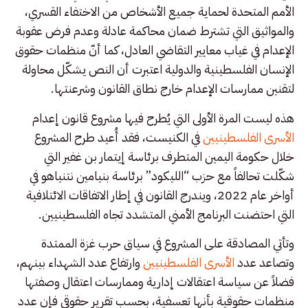
الأمم المتحدة لحماية جميع الأشخاص من الاختفاء القسري،
والمواثيق التي تشترط ضمان محاكمة عادلة وعدم فرض عقوبة
الإعدام في غياب معايير التقاضي العادل، كما أنّ منظمات حقوق
الإنسان الفلسطينية والدولية اعتبرت أن النص يشكّل محاولة
لتقنين ممارسات الإعدام خارج نطاق القانون وشرعنتها.
هذه ليست المرة الأولى التي يُطرح فيها مشروع قانون إعدام
الأسرى الفلسطينيين
في الكنيست، فقد أُعيد طرح المشروع
خلال حكومة اليمين المتطرف برئاسة إيتمار بن غفير التي
شكّلت تحالفاً مع حزب “الليكود” برئاسة بنيامين نتنياهو في
أواخر عام 2022، ويندرج القانون في إطار الاتفاقات الائتلافية
التي احتضنت البرنامج الأمني المتشدد تجاه الفلسطينيين.
وتأتي المصادقة على المشروع في سياق حرب غزة الممتدة
وتصاعد عدد
الأسرى الفلسطينيين
وارتفاع عدد الشهداء بينهم،
فضلاً عن سياسة اعتقالات إدارية وممارسات اعتقال وصفتها
منظمات حقوقية بأنها تعسفية، بحسب تقرير حقوقي فإن عدد