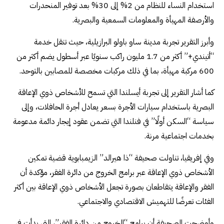
استخدام النساء للنظام من 2% إلى 30% بعد توفير المنحدرات
والأرصفة المهيأة والمعلومات السمعية والبصرية.
وأبرز التقرير تجربة مدينة ساو باولو البرازيلية، حيث تنقل خدمة
“أتيندي+” أكثر من 1.7 مليون راكب سنويًا عبر أسطول يضم أكثر من
600 مركبة مهيأة، بما في ذلك مركبات مخصصة للمصابين بالتوحد.
كما أشار التقرير إلى تجربة أيسلندا التي تسمح للأشخاص ذوي الإعاقة
البصرية باستخدام سيارات الأجرة بسعر يعادل أجرة الحافلات، وإلى
سياسة “السكن أولًا” في فنلندا التي تضمن عقود إيجار دائمة مدعومة
بخدمات اجتماعية مرنة.
وفي إفريقيا، تناولت صحيفة “ذا هيرالد” الزيمبابوية قضية تمكين
الأشخاص ذوي الإعاقة عبر برامج الخروج من دائرة الفقر، مؤكدة أن
الفقر والإعاقة يتقاطعان بصورة تجعل الأشخاص ذوي الإعاقة بين أكثر
الفئات تعرضًا للتهميش الاقتصادي والاجتماعي.
وأوضحت الصحيفة أن برامج “الخروج من دائرة الفقر”، التي بدأت في