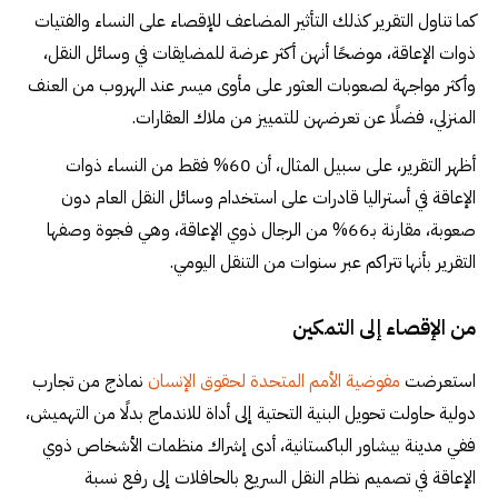
كما تناول التقرير كذلك التأثير المضاعف للإقصاء على النساء والفتيات
ذوات الإعاقة، موضحًا أنهن أكثر عرضة للمضايقات في وسائل النقل،
وأكثر مواجهة لصعوبات العثور على مأوى ميسر عند الهروب من العنف
المنزلي، فضلًا عن تعرضهن للتمييز من ملاك العقارات.
أظهر التقرير، على سبيل المثال، أن 60% فقط من النساء ذوات
الإعاقة في أستراليا قادرات على استخدام وسائل النقل العام دون
صعوبة، مقارنة بـ66% من الرجال ذوي الإعاقة، وهي فجوة وصفها
التقرير بأنها تتراكم عبر سنوات من التنقل اليومي.
من الإقصاء إلى التمكين
استعرضت
مفوضية الأمم المتحدة لحقوق الإنسان
نماذج من تجارب
دولية حاولت تحويل البنية التحتية إلى أداة للاندماج بدلًا من التهميش،
ففي مدينة بيشاور الباكستانية، أدى إشراك منظمات الأشخاص ذوي
الإعاقة في تصميم نظام النقل السريع بالحافلات إلى رفع نسبة