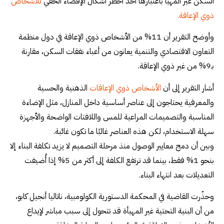
السكن غير المهيأ باعتبارها أحد أخطر أشكال الإقصاء الخفي
للأشخاص
ذوي الإعاقة.
وأوضح التقرير أن 11% من الأشخاص ذوي الإعاقة في دول منظمة
التعاون الاقتصادي والتنمية يعانون من أعباء نفقات السكن، مقارنة
بـ9% من غير ذوي الإعاقة.
أشار التقرير إلى أن
الأشخاص ذوي الإعاقات
الذهنية والحسية
والمعرفية يحتاجون إلى عناصر أساسية داخل المنازل، مثل الإضاءة
المناسبة والتصميمات المراعية للمس واللافتات الواضحة والأجهزة
سهلة الاستخدام، لكن هذه العناصر غالبًا ما تكون غائبة.
وبين أن دمج معايير الوصول منذ مرحلة التصميم لا يزيد تكلفة البناء إلا
بنحو 1% فقط، بينما قد ترتفع الكلفة إلى أكثر من 5% إذا أُضيفت
التعديلات بعد انتهاء البناء.
وحذّرت القاضية في المحكمة الدستورية الكولومبية، ناتاليا أنجيل كابو،
من أن البنية التحتية غير المهيأة قد تتحول إلى سبب مباشر لإيداع