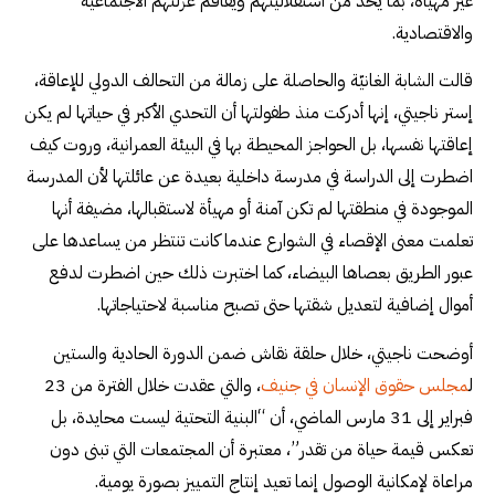
غير مهيأة، بما يحد من استقلاليتهم ويفاقم عزلتهم الاجتماعية
والاقتصادية.
قالت الشابة الغانيّة والحاصلة على زمالة من التحالف الدولي للإعاقة،
إستر ناجيتي، إنها أدركت منذ طفولتها أن التحدي الأكبر في حياتها لم يكن
إعاقتها نفسها، بل الحواجز المحيطة بها في البيئة العمرانية، وروت كيف
اضطرت إلى الدراسة في مدرسة داخلية بعيدة عن عائلتها لأن المدرسة
الموجودة في منطقتها لم تكن آمنة أو مهيأة لاستقبالها، مضيفة أنها
تعلمت معنى الإقصاء في الشوارع عندما كانت تنتظر من يساعدها على
عبور الطريق بعصاها البيضاء، كما اختبرت ذلك حين اضطرت لدفع
أموال إضافية لتعديل شقتها حتى تصبح مناسبة لاحتياجاتها.
أوضحت ناجيتي، خلال حلقة نقاش ضمن الدورة الحادية والستين
ل
مجلس حقوق الإنسان في جنيف
، والتي عقدت خلال الفترة من 23
فبراير إلى 31 مارس الماضي، أن “البنية التحتية ليست محايدة، بل
تعكس قيمة حياة من تقدر”، معتبرة أن المجتمعات التي تبنى دون
مراعاة لإمكانية الوصول إنما تعيد إنتاج التمييز بصورة يومية.