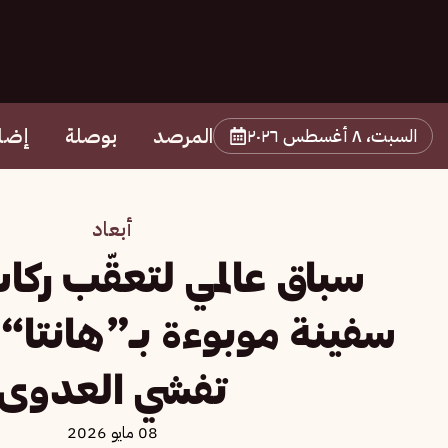
المرصد
بوصلة
إضا
السبت، ٨ أغسطس ٢٠٢٦
أبعاد
سباق عالمي لتعقّب ركا
سفينة موبوءة بـ«هانتا» 
تفشي العدوى
08 مايو 2026