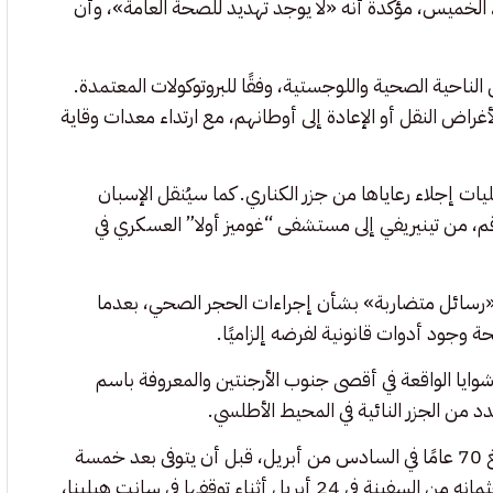
، الخميس، مؤكدة أنه «لا يوجد تهديد للصحة العامة»، وأن
الناحية الصحية واللوجستية، وفقًا للبروتوكولات المعتمدة.
أغراض النقل أو الإعادة إلى أوطانهم، مع ارتداء معدات وقاية
دأ دول الاتحاد الأوروبي، اعتبارًا من 11 مايو، عمليات إجلاء رعاياها من جزر الكناري. كما سيُنقل الإسبان
قم، من تينيريفي إلى مستشفى “غوميز أولا” العسكري في
 «رسائل متضاربة» بشأن إجراءات الحجر الصحي، بعدما
ة وجود أدوات قانونية لفرضه إلزاميًا.
وايا الواقعة في أقصى جنوب الأرجنتين والمعروفة باسم
دد من الجزر النائية في المحيط الأطلسي.
وبدأت القصة عندما ظهرت أعراض المرض على رجل هولندي يبلغ 70 عامًا في السادس من أبريل، قبل أن يتوفى بعد خمسة
أيام، لكن وفاته اعتُبرت حينها طبيعية ولم تثر أي إنذار. وتم إنزال جثمانه من السفينة في 24 أبريل أثناء توقفها في سانت هيلينا،