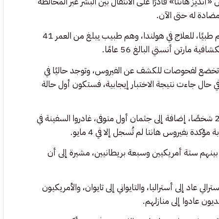
أنديز هانتا» قادرًا على الانتقال بين البشر عبر المخالطة
مضادة له حتى الآن.
ويخضع ثلاثة أشخاص ظهرت عليهم أعراض المرض، وتم إجلاؤهم طبيًا، للعلاج في هولندا، وهم طبيب يبلغ من العمر 41
ة تخضع لفحوصات للكشف عن الفيروس، وتوجد حاليًا في
حال جاءت نتيجة الاختبار إيجابية، فستكون أول حالة
وقالت شركة رحلات أوشن وايد المشغلة الهولندية للسفينة، إن 29 شخصًا، إضافة إلى جثمان أول متوفى، غادروا السفينة في
 بينهم ستة أمريكيين وسبعة بريطانيين، مشيرة إلى أن
ي عاد إلى أستراليا، والتايواني إلى تايوان، والأمريكيون
نديون عادوا إلى منازلهم.