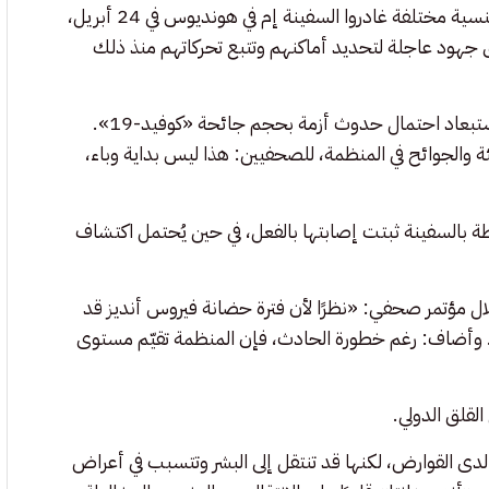
وكُشف للمرة الأولى، الخميس، أن ما لا يقل عن 29 راكبًا من 12 جنسية مختلفة غادروا السفينة إم في هونديوس في 24 أبريل،
 جهود عاجلة لتحديد أماكنهم وتتبع تحركاتهم منذ ذلك
ورغم القلق العالمي المتزايد، سارعت منظمة الصحة العالمية إلى استبعاد احتمال حدوث أزمة بحجم جائحة «كوفيد-19».
ئة والجوائح في المنظمة، للصحفيين: هذا ليس بداية وباء،
 بالسفينة ثبتت إصابتها بالفعل، في حين يُحتمل اكتشاف
ل مؤتمر صحفي: «نظرًا لأن فترة حضانة فيروس أنديز قد
». وأضاف: رغم خطورة الحادث، فإن المنظمة تقيّم مستوى
لقلق الدولي.
ى القوارض، لكنها قد تنتقل إلى البشر وتتسبب في أعراض