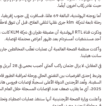
حيث غادر ركاب آخرون أيضًا.
أما زوجته الهولندية، البالغة 69 عامًا، فسافر
رحلة تابعة لشركة klm جرى نقلها لتلقي العلاج، قبل أن تتوفى لاحقًا.
وذكرت قناة L
أحد مستشفيات أمستردام بعد ظهور أعراض محتملة للإصابة.
وأكدت منظمة الصحة العالمية أن عمليات تعقّب المخالطين جارية أيض
سانت هيلينا.
في المقابل، لا يزال جثمان راكب ألماني أصيب بحمى في 28 أبريل وتوفي في 2 مايو موجودًا على متن السفينة.
وتربط إحدى الفرضيات بين التفشي الحالي ورحلة لمراقبة الطيور قام 
2025، أي ما يقارب ضعف عدد الإصابات المسجلة خلال العام السابق.
وأعلنت وزارة الصحة الأرجنتينية أنها ستنفذ عمليات اصطياد وتحلي
في محاولة لتحديد مصدر العدوى.