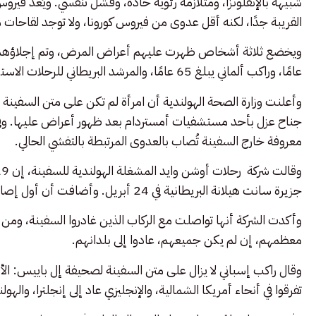
شبيهة بالإنفلونزا، ومتلازمة رئوية حادة، وفشل تنفسي. ويُعد فيروس «
القريبة جدًا، لكنه أقل عدوى من فيروس كورونا، ولا توجد لقاحات 
عامًا، وراكب ألماني يبلغ 65 عامًا، والمرشد البريطاني للرحلات الاستكشافية مارتن أنستي البالغ 56 عامًا.
وأعلنت وزارة الصحة الهولندية أن امرأة لم تكن على متن السفين
جناح عزل بأحد مستشفيات أمستردام بعد ظهور أعراض عليها. وفي 
معروفة خارج السفينة تُصاب بالعدوى المرتبطة بالتفشي الحالي.
جزيرة سانت هيلانة البريطانية في 24 أبريل. وأضافت أن أول إصابة مؤكدة بفيروس هانتا لم تُسجل إلا في 4 مايو.
وأكدت الشركة أنها تواصلت مع الركاب الذين غادروا السفينة، ومن
معظمهم، إن لم يكن جميعهم، عادوا إلى بلدانهم.
وقال راكب إسباني لا يزال على متن السفينة لصحيفة إل باييس: الأسترال
تفرقوا في أنحاء أمريكا الشمالية، والإنجليزي عاد إلى إنجلترا، والهول