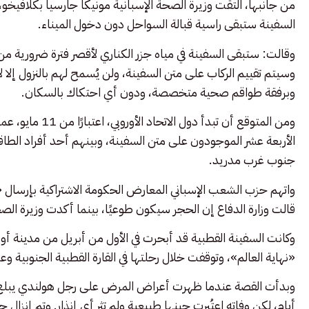
من جانبها، التقت وزيرة الصحة الإسبانية مونيكا جارسيا بكلافيخو
السفينة ستبقى راسية قبالة السواحل دون دخول الميناء.
وقالت: ستبقى السفينة في مياه جزر الكناري لأقصر فترة ضرورية من 
وسيتم تقييم الركاب على متن السفينة، ولن يُسمح لهم بالنزول إلا ل
وبرفقة طواقم صحية متخصصة، ودون أي احتكاك بالسكان.
ومن المتوقع أن تب
الأربعة عشر الموجودون على متن السفينة، وبينهم أحد أفراد الطا
جنوب غرب مدريد.
واتهم حزب الشعب الإسباني المعارض الحكومة الاشتراكية بإرسال
قالت وزارة الدفاع إن الحجر سيكون طوعيًا، بينما أكدت وزيرة الصح
وكانت السفينة القطبية قد أبحرت في الأول من أبريل من مدينة أوش
«نهاية العالم»، وتوقفت خلال رحلتها في القارة القطبية الجنوبية وع