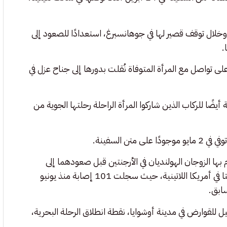
ت إلى جنوب إفريقيا، وخلال توقف قصير لها في جوهانسبرغ، استعدادًا للصعود إلى
RT الهولندية أن مضيفة طيران في شركة KLM كانت على تواصل مع المرأة المتوفاة نُقلت بدورها إلى جناح عزل في
ًا للركاب الذين شاركوا المرأة الراحلة رحلتها الجوية من
بها الزوجان الهولنديان في الأرجنتين قبل صعودهما إلى
السفينة. وتُعد الأرجنتين الدولة الأعلى تسجيلًا لإصابات فيروس هانتا في أمريكا اللاتينية، حيث سجلت 101 إصابة منذ يونيو
ل للقوارض في مدينة أوشوايا، نقطة انطلاق الرحلة البحرية،