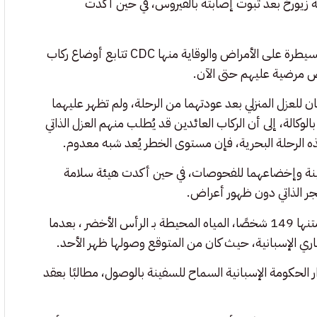
 زيورخ بعد ثبوت إصابته بالفيروس، في حين أكدت
أما في الولايات المتحدة، فأفادت صحيفة نيويورك تايمز بأن مراكز السيطرة على الأمراض والوقاية منها CDC تتابع أوضاع ركاب
اض مرضية عليهم حتى الآن.
ن للعزل المنزلي بعد عودتهما من الرحلة، ولم تظهر عليهما
لوكالة، إلى أن الركاب العائدين قد يُطلب منهم العزل الذاتي
ينة وإخضاعهما للفحوصات، في حين أكدت هيئة سلامة
حجر الذاتي دون ظهور أعراض.
وجاءت عمليات تعقّب الركاب في وقت غادرت فيه السفينة، وعلى متنها 149 شخصًا، المياه المحيطة بـ الرأس الأخضر ، بعدما
ناري الإسبانية، حيث كان من المتوقع وصولها ظهر الأحد.
 الحكومة الإسبانية السماح للسفينة بالوصول، مطالبًا بعقد