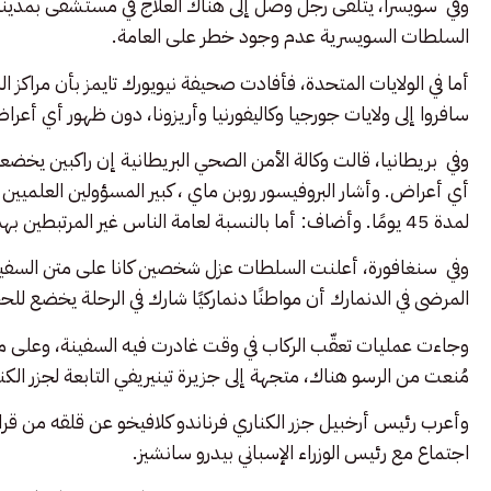
وفي سويسرا، يتلقى رجل وصل إلى هناك العلاج في مستشفى بمدينة
السلطات السويسرية عدم وجود خطر على العامة.
سافروا إلى ولايات جورجيا وكاليفورنيا وأريزونا، دون ظهور أي أعر
وفي بريطانيا، قالت وكالة الأمن الصحي البريطانية إن راكبين يخضعا
أي أعراض. وأشار البروفيسور روبن ماي ، كبير المسؤولين العلميين با
لمدة 45 يومًا. وأضاف: أما بالنسبة لعامة الناس غير المرتبطين بهذه الرحلة البحرية، فإن مستوى الخطر يُعد شبه معدوم.
وفي سنغافورة، أعلنت السلطات عزل شخصين كانا على متن السف
المرضى في الدنمارك أن مواطنًا دنماركيًا شارك في الرحلة يخضع لل
مُنعت من الرسو هناك، متجهة إلى جزيرة تينيريفي التابعة لجزر الك
وأعرب رئيس أرخبيل جزر الكناري فرناندو كلافيخو عن قلقه من قرار
اجتماع مع رئيس الوزراء الإسباني بيدرو سانشيز.