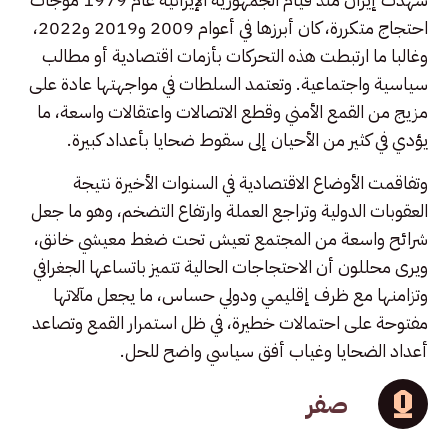
احتجاج متكررة، كان أبرزها في أعوام 2009 و2019 و2022،
وغالبا ما ارتبطت هذه التحركات بأزمات اقتصادية أو مطالب
سياسية واجتماعية. وتعتمد السلطات في مواجهتها عادة على
مزيج من القمع الأمني وقطع الاتصالات واعتقالات واسعة، ما
يؤدي في كثير من الأحيان إلى سقوط ضحايا بأعداد كبيرة.
وتفاقمت الأوضاع الاقتصادية في السنوات الأخيرة نتيجة
العقوبات الدولية وتراجع العملة وارتفاع التضخم، وهو ما جعل
شرائح واسعة من المجتمع تعيش تحت ضغط معيشي خانق،
ويرى محللون أن الاحتجاجات الحالية تتميز باتساعها الجغرافي
وتزامنها مع ظرف إقليمي ودولي حساس، ما يجعل مآلاتها
مفتوحة على احتمالات خطيرة، في ظل استمرار القمع وتصاعد
أعداد الضحايا وغياب أفق سياسي واضح للحل.
صفر