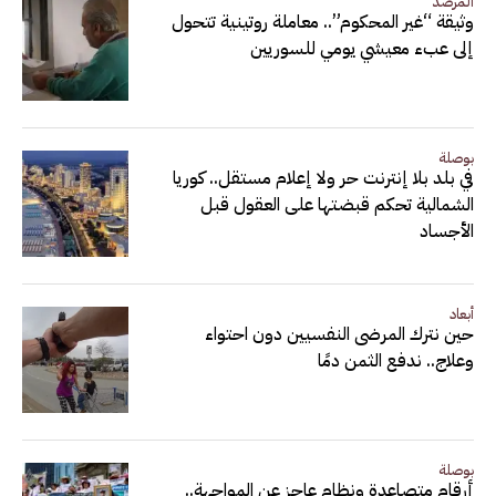
المرصد
وثيقة “غير المحكوم”.. معاملة روتينية تتحول
إلى عبء معيشي يومي للسوريين
بوصلة
في بلد بلا إنترنت حر ولا إعلام مستقل.. كوريا
الشمالية تحكم قبضتها على العقول قبل
الأجساد
أبعاد
حين نترك المرضى النفسيين دون احتواء
وعلاج.. ندفع الثمن دمًا
بوصلة
أرقام متصاعدة ونظام عاجز عن المواجهة..