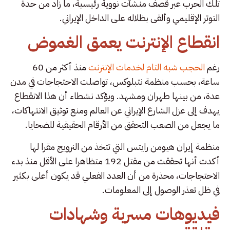
تلك الحرب عبر قصف منشآت نووية رئيسية، ما زاد من حدة
التوتر الإقليمي وألقى بظلاله على الداخل الإيراني.
انقطاع الإنترنت يعمق الغموض
رغم
الحجب شبه التام لخدمات الإنترنت
منذ أكثر من 60
ساعة، بحسب منظمة نتبلوكس، تواصلت الاحتجاجات في مدن
عدة، من بينها طهران ومشهد. ويؤكد نشطاء أن هذا الانقطاع
يهدف إلى عزل الشارع الإيراني عن العالم ومنع توثيق الانتهاكات،
ما يجعل من الصعب التحقق من الأرقام الحقيقية للضحايا.
منظمة إيران هيومن رايتس التي تتخذ من النرويج مقرا لها
أكدت أنها تحققت من مقتل 192 متظاهرا على الأقل منذ بدء
الاحتجاجات، محذرة من أن العدد الفعلي قد يكون أعلى بكثير
في ظل تعذر الوصول إلى المعلومات.
فيديوهات مسربة وشهادات