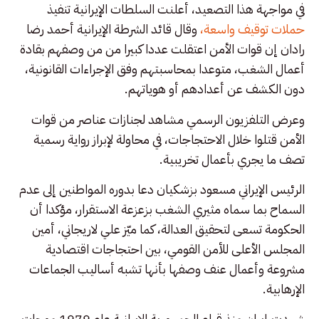
في مواجهة هذا التصعيد، أعلنت السلطات الإيرانية تنفيذ
حملات توقيف واسعة،
وقال قائد الشرطة الإيرانية أحمد رضا
رادان إن قوات الأمن اعتقلت عددا كبيرا من من وصفهم بقادة
أعمال الشغب، متوعدا بمحاسبتهم وفق الإجراءات القانونية،
دون الكشف عن أعدادهم أو هوياتهم.
وعرض التلفزيون الرسمي مشاهد لجنازات عناصر من قوات
الأمن قتلوا خلال الاحتجاجات، في محاولة لإبراز رواية رسمية
تصف ما يجري بأعمال تخريبية.
الرئيس الإيراني مسعود بزشكيان دعا بدوره المواطنين إلى عدم
السماح بما سماه مثيري الشغب بزعزعة الاستقرار، مؤكدا أن
الحكومة تسعى لتحقيق العدالة، كما ميّز علي لاريجاني، أمين
المجلس الأعلى للأمن القومي، بين احتجاجات اقتصادية
مشروعة وأعمال عنف وصفها بأنها تشبه أساليب الجماعات
الإرهابية.
شهدت إيران منذ قيام الجمهورية الإيرانية عام 1979 موجات