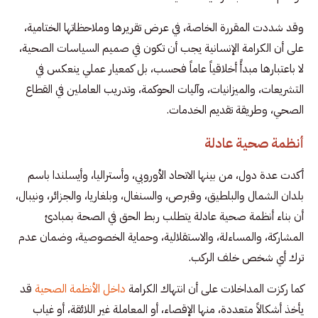
وقد شددت المقررة الخاصة، في عرض تقريرها وملاحظاتها الختامية،
على أن الكرامة الإنسانية يجب أن تكون في صميم السياسات الصحية،
لا باعتبارها مبدأً أخلاقياً عاماً فحسب، بل كمعيار عملي ينعكس في
التشريعات، والميزانيات، وآليات الحوكمة، وتدريب العاملين في القطاع
الصحي، وطريقة تقديم الخدمات.
أنظمة صحية عادلة
أكدت عدة دول، من بينها الاتحاد الأوروبي، وأستراليا، وأيسلندا باسم
بلدان الشمال والبلطيق، وقبرص، والسنغال، وبلغاريا، والجزائر، ونيبال،
أن بناء أنظمة صحية عادلة يتطلب ربط الحق في الصحة بمبادئ
المشاركة، والمساءلة، والاستقلالية، وحماية الخصوصية، وضمان عدم
ترك أي شخص خلف الركب.
كما ركزت المداخلات على أن انتهاك الكرامة
داخل الأنظمة الصحية
قد
يأخذ أشكالاً متعددة، منها الإقصاء، أو المعاملة غير اللائقة، أو غياب