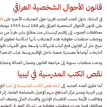
قانون الأحوال الشخصية العراقي
في البداية، تناول العدد الجديد تقريرا حول التعديلات الأخيرة على
قان
محافظات الجنوب إلى إقليم كردستان منذ مطلع يناير، هرباً من بنو
ووصفت منظمات حقوقية هذه التعديلات بأنها انتكاسة لحقوق المرأة 
شيخ دلير أن القانون فتح الباب لانتهاكات واسعة بحق الأمهات اللو
النازحات أوضاعاً معيشية صعبة داخل الإقليم وسط غياب الدعم 
ودعت منظمات نسوية إلى مراجعة القانون وضمان العدالة وحماية ا
نقص الكتب المدرسية في ليبيا
كما تطرق العدد الجديد إلى
أزمة نقص الكتب المدرسية في ليبيا
التي
وزير التربية ومدير مركز المناهج بتهم الإضرار بالمصلحة العامة، إث
وتفاقمت الأزمة بسبب الانقسام الإداري والفساد المالي وضعف البن
ومكلفة، فيما حذرت منظمات حقوقية من انتهاك الحق في التعليم وت