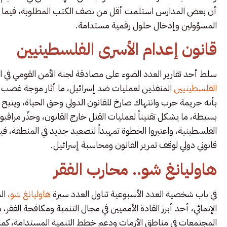
أن بعض المدارس استلمت أقل من نصف الكتب المطلوبة، فيما دع
المسؤولين وإدخال حلول رقمية مستدامة.
قانون إعدام الأسرى الفلسطينيين
سلط أحد تقارير العدد الضوء على مصادقة لجنة الأمن القومي في
الفلسطينيين
المنفذين لعمليات ضد إسرائيل، ما أثار موجة غضب
بأنه جريمة حرب وانتهاك صارخ للقانون الدولي وحق الحياة، ويتيح 
بسيطة، ما يشكل تقنيناً لعمليات القتل خارج القانون، وحذّر مرا
الفلسطينية، واعتبروا الخطوة تمهيداً لتصعيد جديد في المنطقة
قانوني دولي لوقف تمرير القانون ومحاسبة إسرائيل.
هاوليانغ شو.. محارب الفقر
في باب شخصية العدد الأسبوعية تناول العدد سيرة
هاوليانغ شو،
الم
الإنمائي، أحد أبرز القادة الأمميين في مجال التنمية ومكافحة الفقر
المجتمعات في مناطق الأزمات ودعم خطط التنمية المستدامة، كما ي