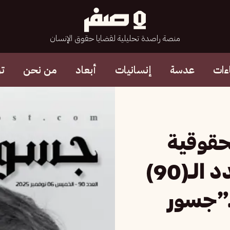
منصة راصدة تحليلية لقضايا حقوق الإنسان
ءات
عدسة
إنسانيات
أبعاد
من نحن
ت
لحقوقية
والإنسانية”.. صدور العدد الـ(90)
ـ”جسور