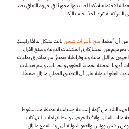
دالة الاجتماعية، كما لعب دورًا محوريًا في جهود التعافي بعد
ية من أن أنظمة
منح تأشيرات شنغن
باتت تشكل عائقًا رئيسيًا
يحرمهم من المشاركة في المنتديات الدولية وصنع القرار،
جهون عراقيل مالية وبيروقراطية وتمييزًا غير مباشر في طلبات
 أوروبا المعلنة بحماية الحقوق والحريات، ورغم تعديلات
دت العفو الدولية على أن التطبيق العملي ما زال ضعيفًا،
واجهه البلاد من أزمة إنسانية وسياسية عميقة منذ سقوط
 موجة العنف الواسعة مئات القتلى وآلاف الجرحى، وسط اتهامات بانتهاكات
ن رايتس ووتش والعفو الدولية أن إرث القمع ما زال