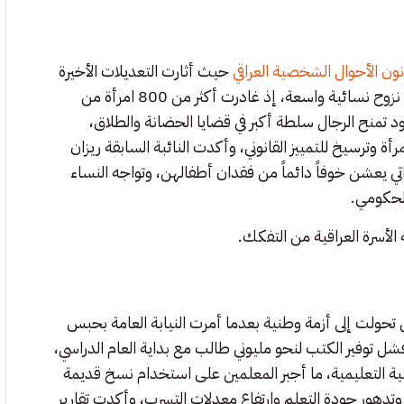
ون الأحوال الشخصية العراقي
حيث أثارت التعديلات الأخيرة
على قانون الأحوال الشخصية العراقي رقم 188 لسنة 1959 موجة نزوح نسائية واسعة، إذ غادرت أكثر من 800 امرأة من
د تمنح الرجال سلطة أكبر في قضايا الحضانة والطلاق،
وترسيخ للتمييز القانوني، وأكدت النائبة السابقة ريزان
اتي يعشن خوفاً دائماً من فقدان أطفالهن، وتواجه النساء
الحكومي.
لأسرة العراقية من التفكك.
 تحولت إلى أزمة وطنية بعدما أمرت النيابة العامة بحبس
ر فشل توفير الكتب لنحو مليوني طالب مع بداية العام الدراسي،
ية التعليمية، ما أجبر المعلمين على استخدام نسخ قديمة
دهور جودة التعلم وارتفاع معدلات التسرب، وأكدت تقارير