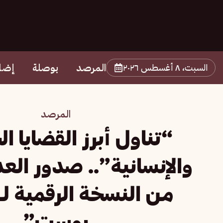
المرصد
بوصلة
إضا
السبت، ٨ أغسطس ٢٠٢٦
المرصد
“تناول أبرز القضايا ا
من النسخة الرقمية ل