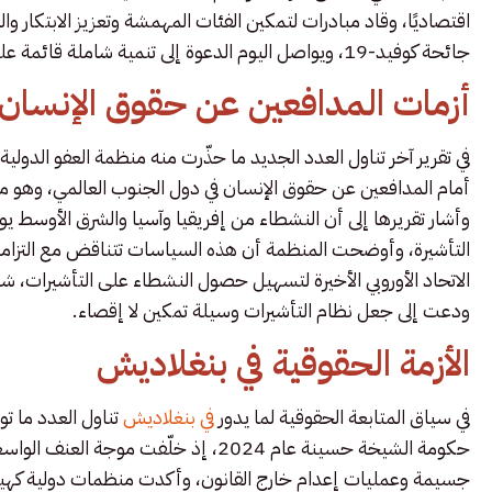
اقتصاديًا، وقاد مبادرات لتمكين الفئات المهمشة وتعزيز الابتكار والع
جائحة كوفيد-19، ويواصل اليوم الدعوة إلى تنمية شاملة قائمة على الشراكة، لا تترك أحدًا خلف الركب.
أزمات المدافعين عن حقوق الإنسان
في تقرير آخر تناول العدد الجديد ما حذّرت منه منظمة العفو الدول
أمام المدافعين عن حقوق الإنسان في دول الجنوب العالمي، وهو ما 
وأشار تقريرها إلى أن النشطاء من إفريقيا وآسيا والشرق الأوسط يوا
التأشيرة، وأوضحت المنظمة أن هذه السياسات تتناقض مع التزامات
الاتحاد الأوروبي الأخيرة لتسهيل حصول النشطاء على التأشيرات، شد
ودعت إلى جعل نظام التأشيرات وسيلة تمكين لا إقصاء.
الأزمة الحقوقية في بنغلاديش
في سياق المتابعة الحقوقية لما يدور
في بنغلاديش
تناول العدد ما ت
حكومة الشيخة حسينة عام 2024، إذ خلّفت
جسيمة وعمليات إعدام خارج القانون، وأكدت منظمات دولية كهيوم