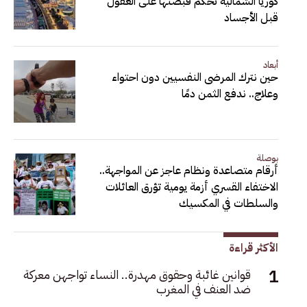
كوريا الشمالية تحكم قبضتها على العقول
قبل الأجساد
أبعاد
حين نترك المرضى النفسيين دون احتواء
وعلاج.. ندفع الثمن دمًا
بوصلة
أرقام متصاعدة ونظام عاجز عن المواجهة..
الاختفاء القسري أزمة يومية تؤرق العائلات
والسلطات في المكسيك
الأكثر قراءة
قوانين غائبة وحقوق مهدرة.. النساء تواجهن معركة
ضد العنف في المغرب