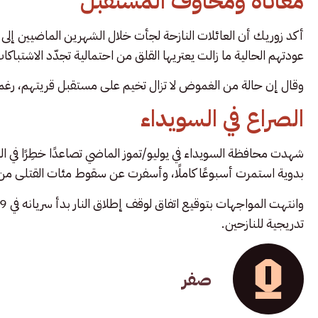
معاناة ومخاوف المستقبل
أكد زوريك أن العائلات النازحة لجأت خلال الشهرين الماضيين إلى
عودتهم الحالية ما زالت يعتريها القلق من احتمالية تجدّد الاشتباكا
وقال إن حالة من الغموض لا تزال تخيم على مستقبل قريتهم، رغم اس
الصراع في السويداء
شهدت محافظة السويداء في يوليو/تموز الماضي تصاعدًا خطِرًا في ا
بدوية استمرت أسبوعًا كاملًا، وأسفرت عن سقوط مئات القتلى من
تدريجية للنازحين.
صفر