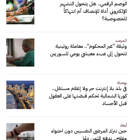
الوصم الرقمي.. هل يتحول التشهير
الإلكتروني أداة للإنصاف أم انتهاكاً
للخصوصية؟
المرصد
وثيقة “غير المحكوم”.. معاملة روتينية
تتحول إلى عبء معيشي يومي للسوريين
بوصلة
في بلد بلا إنترنت حر ولا إعلام مستقل..
كوريا الشمالية تحكم قبضتها على العقول
قبل الأجساد
أبعاد
حين نترك المرضى النفسيين دون احتواء
وعلاج.. ندفع الثمن دمًا