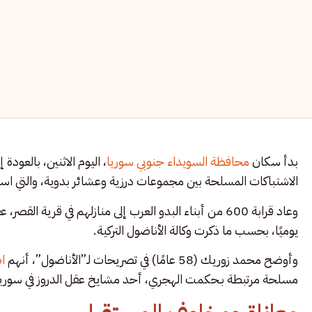
بدأ سكان
محافظة السويداء جنوبي سوريا
، اليوم الاثنين، بالعود
الاشتباكات المسلحة بين مجموعات درزية وعشائر بدوية، والتي است
وعاد قرابة 600 من أبناء البدو العرب إلى منازلهم في قر
يوميًا، بحسب ما ذكرت وكالة الأناضول التركية.
وأوضح محمد زوريك (58 عامًا) في تصريحات لـ”الأناضول”، أنهم
ا
مسلحة مرتبطة بـحكمت الهجري، أحد مشايخ عقل الدروز في سوريا