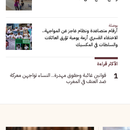
بوصلة
أرقام متصاعدة ونظام عاجز عن المواجهة..
الاختفاء القسري أزمة يومية تؤرق العائلات
والسلطات في المكسيك
الأكثر قراءة
قوانين غائبة وحقوق مهدرة.. النساء تواجهن معركة
ضد العنف في المغرب