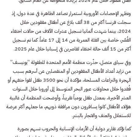
طفل مفقود خلال عام 2024 بزيادة ملحوظة عن العام السابق.
وتظهر الإحصاءات الأوروبية استمرار تصاعد الظاهرة في عدة دول، إذ
سجلت فرنسا أكثر من 38 ألف بلاغ عن أطفال مفقودين خلال
2024، بينما شهدت ألمانيا تسجيل عشرات الآلاف من حالات اختفاء
القُصّر، خاصة بين الفئة العمرية من 14 إلى 17 عاماً. كما تم تسجيل
أكثر من 15 ألف حالة اختفاء لقاصرين في إسبانيا خلال عام 2025.
وفي سياق متصل، حذّرت منظمة الأمم المتحدة للطفولة “يونيسف”
من تزايد أعداد الأطفال المفقودين أو المنفصلين عن أسرهم بسبب
الهجرة والنزاعات المسلحة، مؤكدة أن نحو 3500 طفل لقوا حتفهم أو
فُقدوا خلال محاولات عبور البحر المتوسط إلى أوروبا خلال السنوات
العشر الأخيرة، بمعدل طفل يومياً تقريباً، وأوضحت المنظمة أن غالبية
هؤلاء الأطفال كانوا يسافرون دون مرافقة ذويهم، ما جعلهم أكثر عرضة
للاستغلال والعنف والاتجار بالبشر.
كما تؤكد تقارير دولية أن الأزمات الإنسانية والحروب تسهم بصورة