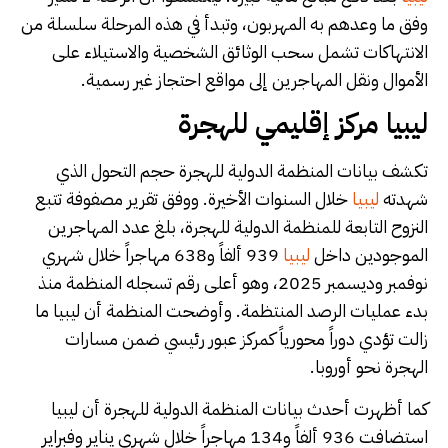
وفق ما وعدهم به المهربون، وتبدأ في هذه المرحلة سلسلة من
الانتهاكات تشمل سحب الوثائق الشخصية والاستيلاء على
الأموال ونقل المهاجرين إلى مواقع احتجاز غير رسمية.
ليبيا مركز إقليمي للهجرة
تكشف بيانات المنظمة الدولية للهجرة حجم التحول الذي
شهدته
ليبيا
خلال السنوات الأخيرة. ووفق تقرير مصفوفة تتبع
النزوح التابعة للمنظمة الدولية للهجرة، بلغ عدد المهاجرين
الموجودين داخل
ليبيا
939 ألفاً و638 مهاجراً خلال شهري
نوفمبر وديسمبر 2025، وهو أعلى رقم تسجله المنظمة منذ
بدء عمليات الرصد المنتظمة. وأوضحت المنظمة أن ليبيا ما
زالت تؤدي دوراً محورياً كمركز عبور رئيسي ضمن مسارات
الهجرة نحو أوروبا.
كما أظهرت أحدث بيانات المنظمة الدولية للهجرة أن ليبيا
استضافت 936 ألفاً و134 مهاجراً خلال شهري يناير وفبراير