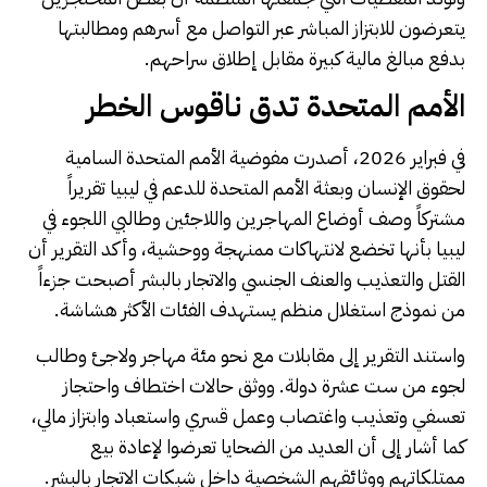
يتعرضون للابتزاز المباشر عبر التواصل مع أسرهم ومطالبتها
بدفع مبالغ مالية كبيرة مقابل إطلاق سراحهم.
الأمم المتحدة تدق ناقوس الخطر
في فبراير 2026، أصدرت مفوضية الأمم المتحدة السامية
لحقوق الإنسان وبعثة الأمم المتحدة للدعم في ليبيا تقريراً
مشتركاً وصف أوضاع المهاجرين واللاجئين وطالبي اللجوء في
ليبيا بأنها تخضع لانتهاكات ممنهجة ووحشية، وأكد التقرير أن
القتل والتعذيب والعنف الجنسي والاتجار بالبشر أصبحت جزءاً
من نموذج استغلال منظم يستهدف الفئات الأكثر هشاشة.
واستند التقرير إلى مقابلات مع نحو مئة مهاجر ولاجئ وطالب
لجوء من ست عشرة دولة. ووثق حالات اختطاف واحتجاز
تعسفي وتعذيب واغتصاب وعمل قسري واستعباد وابتزاز مالي،
كما أشار إلى أن العديد من الضحايا تعرضوا لإعادة بيع
ممتلكاتهم ووثائقهم الشخصية داخل شبكات الاتجار بالبشر.