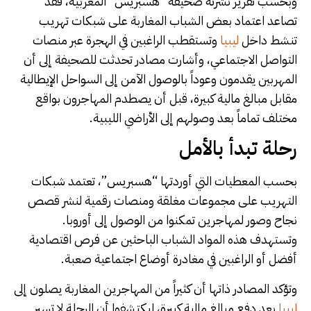
وبحسب تقرير نشرته صحيفة “هسبريس” المغربية، فقد
تصاعد اعتماد بعض الشباب المغاربة على شبكات تهريب
تنشط داخل
ليبيا
وتستقطب الراغبين في الهجرة عبر منصات
التواصل الاجتماعي، وأشارت مصادر تحدثت للصحيفة إلى أن
المهربين يقدمون وعوداً بالوصول الآمن إلى السواحل الإيطالية
مقابل مبالغ مالية كبيرة، قبل أن يصطدم المهاجرون بواقع
مختلف تماماً بعد وصولهم إلى الأراضي الليبية.
رحلة تبدأ بالأمل
بحسب المعطيات التي أوردتها “هسبريس”، تعتمد شبكات
التهريب على مجموعات مغلقة ومنصات رقمية لنشر قصص
نجاح وصور لمهاجرين تمكنوا من الوصول إلى أوروبا.
وتستهدف هذه المواد الشباب الباحثين عن فرص اقتصادية
أفضل أو الراغبين في مغادرة أوضاع اجتماعية صعبة.
وتؤكد المصادر ذاتها أن كثيراً من المهاجرين المغاربة يصلون إلى
ليبيا
بعد دفع مبالغ مالية كبيرة، ليكتشفوا أن الرحلة لا تسير