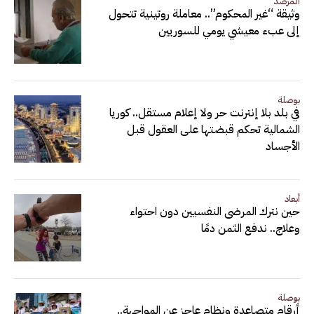
المرصد
وثيقة “غير المحكوم”.. معاملة روتينية تتحول
إلى عبء معيشي يومي للسوريين
بوصلة
في بلد بلا إنترنت حر ولا إعلام مستقل.. كوريا
الشمالية تحكم قبضتها على العقول قبل
الأجساد
أبعاد
حين نترك المرضى النفسيين دون احتواء
وعلاج.. ندفع الثمن دمًا
بوصلة
أرقام متصاعدة ونظام عاجز عن المواجهة..