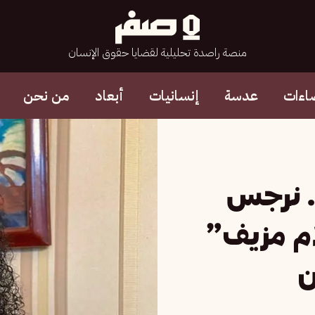
منصة راصدة تحليلية لقضايا حقوق الإنسان
اءات
عدسة
إنسانيات
أبعاد
من نحن
. نرجس
م مزيف”
ن