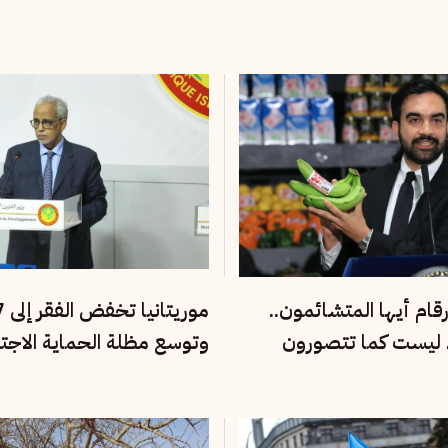
أرقام أيها المتشائمون..
ء ليست كما تتصورون
وتوسع مظلة الحماية الاجت