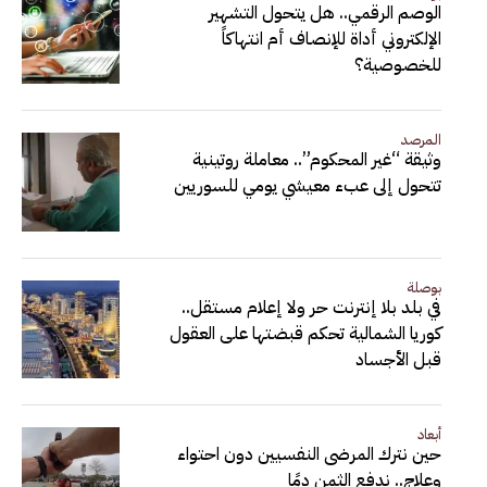
الوصم الرقمي.. هل يتحول التشهير
الإلكتروني أداة للإنصاف أم انتهاكاً
للخصوصية؟
المرصد
وثيقة “غير المحكوم”.. معاملة روتينية
تتحول إلى عبء معيشي يومي للسوريين
بوصلة
في بلد بلا إنترنت حر ولا إعلام مستقل..
كوريا الشمالية تحكم قبضتها على العقول
قبل الأجساد
أبعاد
حين نترك المرضى النفسيين دون احتواء
وعلاج.. ندفع الثمن دمًا