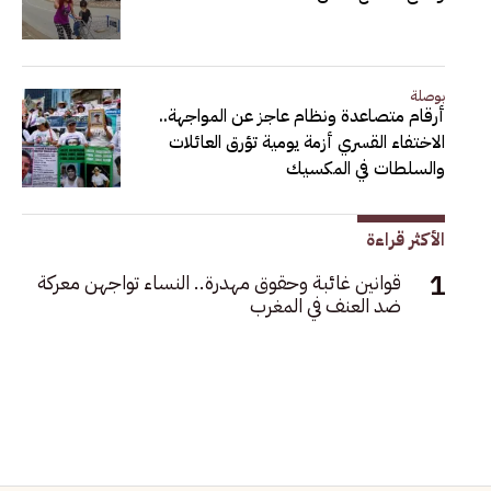
بوصلة
أرقام متصاعدة ونظام عاجز عن المواجهة..
الاختفاء القسري أزمة يومية تؤرق العائلات
والسلطات في المكسيك
الأكثر قراءة
قوانين غائبة وحقوق مهدرة.. النساء تواجهن معركة
ضد العنف في المغرب