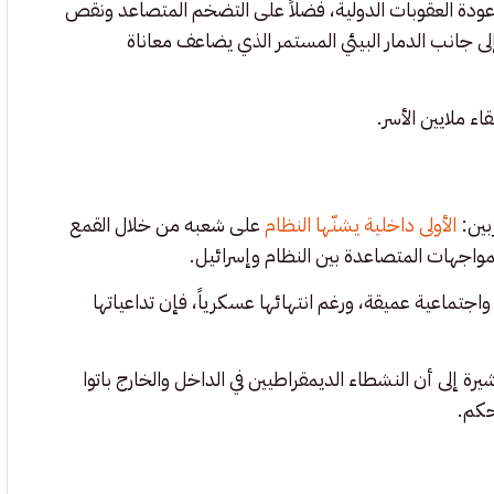
ة وعودة العقوبات الدولية، فضلاً على التضخم المتصاعد ونقص
لى جانب الدمار البيئي المستمر الذي يضاعف معاناة
ء ملايين الأسر.
بين:
الأولى داخلية يشنّها النظام
على شعبه من خلال القمع
لمواجهات المتصاعدة بين النظام وإسرائيل.
رت 12 يوماً تركت آثاراً نفسية واجتماعية عميقة، ورغم انتهائها عسكرياً، فإن تداعياتها
 إلى أن النشطاء الديمقراطيين في الداخل والخارج باتوا
لحكم.