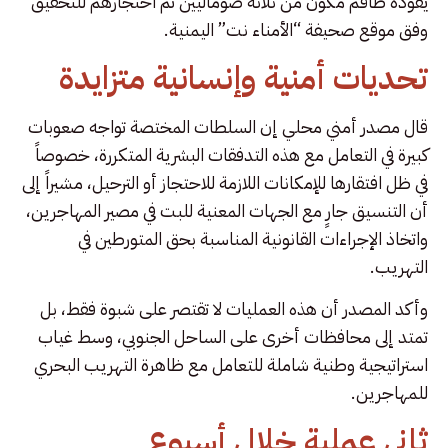
يقوده طاقم مكوّن من ثلاثة صوماليين تم احتجازهم للتحقيق
وفق موقع صحيفة “الأمناء نت” اليمنية.
تحديات أمنية وإنسانية متزايدة
قال مصدر أمني محلي إن السلطات المختصة تواجه صعوبات
كبيرة في التعامل مع هذه التدفقات البشرية المتكررة، خصوصاً
في ظل افتقارها للإمكانات اللازمة للاحتجاز أو الترحيل، مشيراً إلى
أن التنسيق جارٍ مع الجهات المعنية للبت في مصير المهاجرين،
واتخاذ الإجراءات القانونية المناسبة بحق المتورطين في
التهريب.
وأكد المصدر أن هذه العمليات لا تقتصر على شبوة فقط، بل
تمتد إلى محافظات أخرى على الساحل الجنوبي، وسط غياب
استراتيجية وطنية شاملة للتعامل مع ظاهرة التهريب البحري
للمهاجرين.
ثاني عملية خلال أسبوع