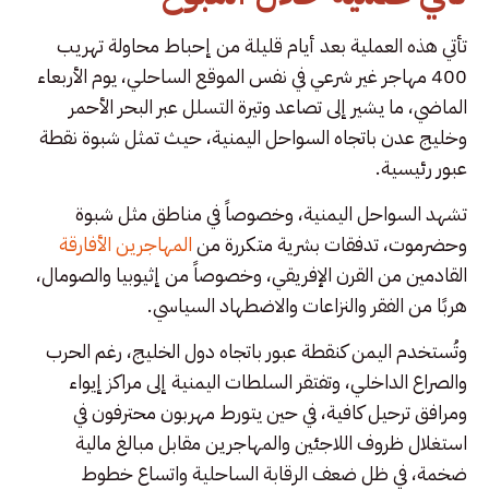
تأتي هذه العملية بعد أيام قليلة من إحباط محاولة تهريب
400 مهاجر غير شرعي في نفس الموقع الساحلي، يوم الأربعاء
الماضي، ما يشير إلى تصاعد وتيرة التسلل عبر البحر الأحمر
وخليج عدن باتجاه السواحل اليمنية، حيث تمثل شبوة نقطة
عبور رئيسية.
تشهد السواحل اليمنية، وخصوصاً في مناطق مثل شبوة
وحضرموت، تدفقات بشرية متكررة من
المهاجرين الأفارقة
القادمين من القرن الإفريقي، وخصوصاً من إثيوبيا والصومال،
هربًا من الفقر والنزاعات والاضطهاد السياسي.
وتُستخدم اليمن كنقطة عبور باتجاه دول الخليج، رغم الحرب
والصراع الداخلي، وتفتقر السلطات اليمنية إلى مراكز إيواء
ومرافق ترحيل كافية، في حين يتورط مهربون محترفون في
استغلال ظروف اللاجئين والمهاجرين مقابل مبالغ مالية
ضخمة، في ظل ضعف الرقابة الساحلية واتساع خطوط