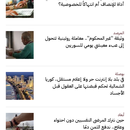
أداة للإنصاف أم انتهاكاً للخصوصية؟
المرصد
وثيقة “غير المحكوم”.. معاملة روتينية تتحول
إلى عبء معيشي يومي للسوريين
بوصلة
في بلد بلا إنترنت حر ولا إعلام مستقل.. كوريا
الشمالية تحكم قبضتها على العقول قبل
الأجساد
أبعاد
حين نترك المرضى النفسيين دون احتواء
وعلاج.. ندفع الثمن دمًا