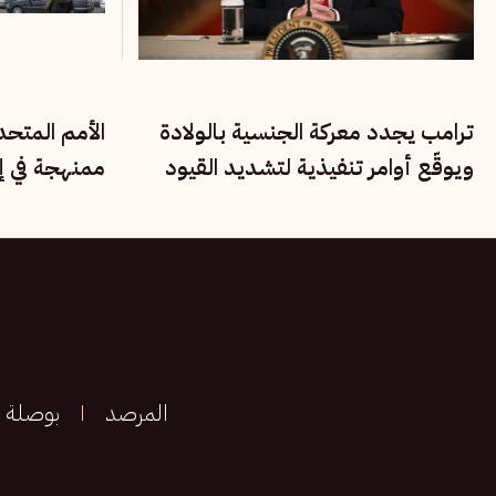
ترامب يجدد معركة الجنسية بالولادة
الأمم المتح
ويوقّع أوامر تنفيذية لتشديد القيود
ممنهجة في إي
على المهاجرين
الأقليات القو
المرصد
بوصلة