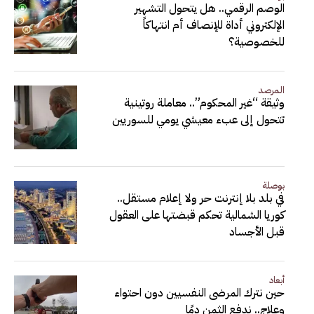
الوصم الرقمي.. هل يتحول التشهير
الإلكتروني أداة للإنصاف أم انتهاكاً
للخصوصية؟
المرصد
وثيقة “غير المحكوم”.. معاملة روتينية
تتحول إلى عبء معيشي يومي للسوريين
بوصلة
في بلد بلا إنترنت حر ولا إعلام مستقل..
كوريا الشمالية تحكم قبضتها على العقول
قبل الأجساد
أبعاد
حين نترك المرضى النفسيين دون احتواء
وعلاج.. ندفع الثمن دمًا