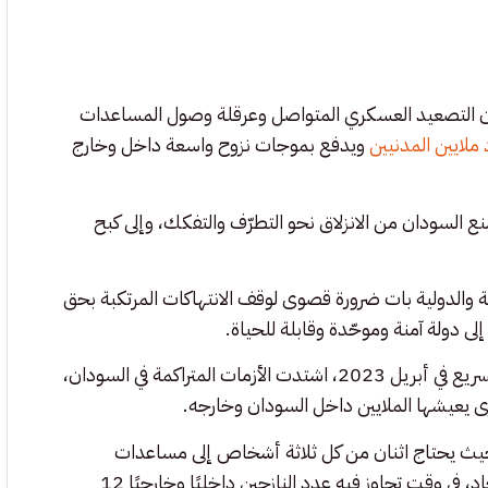
 أن التصعيد العسكري المتواصل وعرقلة وصول المساعدات
ملايين المدنيين
ويدفع بموجات نزوح واسعة داخل وخارج
منع السودان من الانزلاق نحو التطرّف والتفكك، وإلى كبح
مية والدولية بات ضرورة قصوى لوقف الانتهاكات المرتكبة بحق
لى دولة آمنة وموحّدة وقابلة للحياة.
ومنذ اندلاع الحرب بين القوات المسلحة السودانية وقوات الدعم السريع في أبريل 2023، اشتدت الأزمات المتراكمة في السودان،
رى يعيشها الملايين داخل السودان وخارجه.
لم، حيث يحتاج اثنان من كل ثلاثة أشخاص إلى مساعدات
إنسانية عاجلة، ويواجه أكثر من 25 مليون شخص خطر الجوع الحاد، في وقت تجاوز فيه عدد النازحين داخليًا وخارجيًا 12