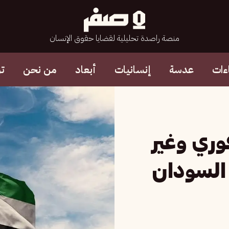
منصة راصدة تحليلية لقضايا حقوق الإنسان
ءات
عدسة
إنسانيات
أبعاد
من نحن
ت
وري وغير
 السودان