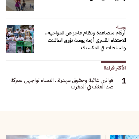
بوصلة
أرقام متصاعدة ونظام عاجز عن المواجهة..
الاختفاء القسري أزمة يومية تؤرق العائلات
والسلطات في المكسيك
الأكثر قراءة
قوانين غائبة وحقوق مهدرة.. النساء تواجهن معركة
ضد العنف في المغرب