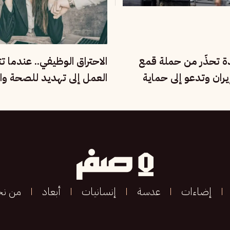
دة تحذّر من حملة قمع
الاحتراق الوظيفي.. عندما ت
ران وتدعو إلى حماية
العمل إلى تهديد للصحة وال
مية
الإنسانية
إضاءات
عدسة
إنسانيات
أبعاد
من ن