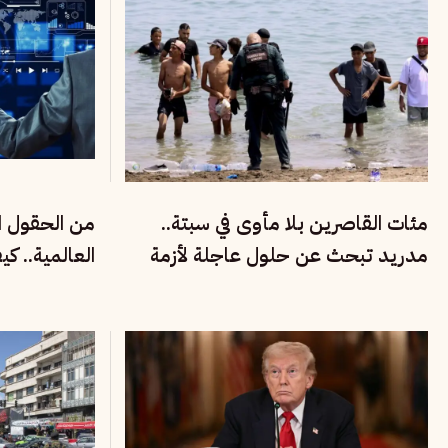
مئات القاصرين بلا مأوى في سبتة..
من الحقول ال
مدريد تبحث عن حلول عاجلة لأزمة
العالمية.. ك
الهجرة والتهريب
الفقراء في في