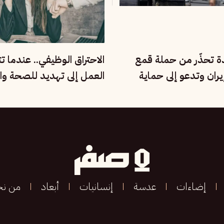
دة تحذّر من حملة قمع
الاحتراق الوظيفي.. عندما ت
ران وتدعو إلى حماية
العمل إلى تهديد للصحة وال
مية
الإنسانية
إضاءات
عدسة
إنسانيات
أبعاد
من ن