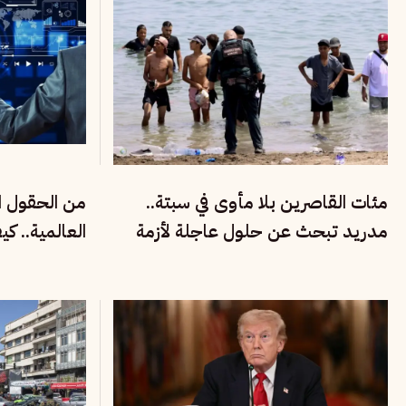
مئات القاصرين بلا مأوى في سبتة..
من الحقول ال
مدريد تبحث عن حلول عاجلة لأزمة
العالمية.. ك
الهجرة والتهريب
الفقراء في في