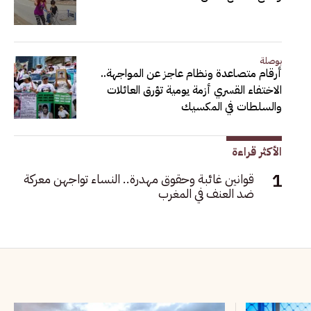
بوصلة
أرقام متصاعدة ونظام عاجز عن المواجهة..
الاختفاء القسري أزمة يومية تؤرق العائلات
والسلطات في المكسيك
الأكثر قراءة
قوانين غائبة وحقوق مهدرة.. النساء تواجهن معركة
ضد العنف في المغرب