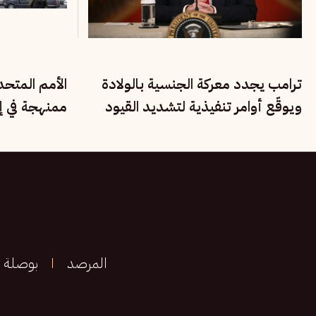
ترامب يجدد معركة الجنسية بالولادة
الأمم المتح
ويوقّع أوامر تنفيذية لتشديد القيود
ممنهجة في إي
على المهاجرين
الأقليات القو
المرصد
بوصلة