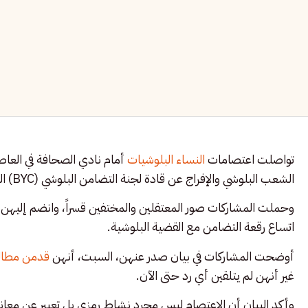
تواصلت اعتصامات
النساء البلوشيات
أمام نادي الصحافة في العاصم
الشعب البلوشي والإفراج عن قادة لجنة التضامن البلوشي (BYC) الذين اعتقلوا خلال الأشهر الماضية.
وحملت المشاركات صور المعتقلين والمختفين قسراً، وانضم إليهن
اتساع رقعة التضامن مع القضية البلوشية.
أوضحت المشاركات في بيان صدر عنهن، السبت، أنهن
قدمن مطالب
غير أنهن لم يتلقين أي رد حتى الآن.
وأكد البيان أن الاعتصام ليس مجرد نشاط رمزي بل تعبير عن معاناة