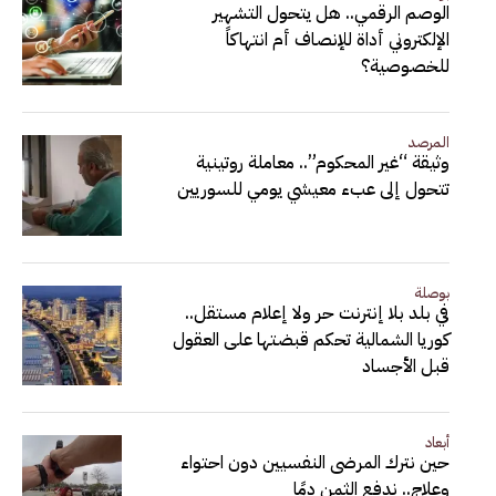
الوصم الرقمي.. هل يتحول التشهير
الإلكتروني أداة للإنصاف أم انتهاكاً
للخصوصية؟
المرصد
وثيقة “غير المحكوم”.. معاملة روتينية
تتحول إلى عبء معيشي يومي للسوريين
بوصلة
في بلد بلا إنترنت حر ولا إعلام مستقل..
كوريا الشمالية تحكم قبضتها على العقول
قبل الأجساد
أبعاد
حين نترك المرضى النفسيين دون احتواء
وعلاج.. ندفع الثمن دمًا