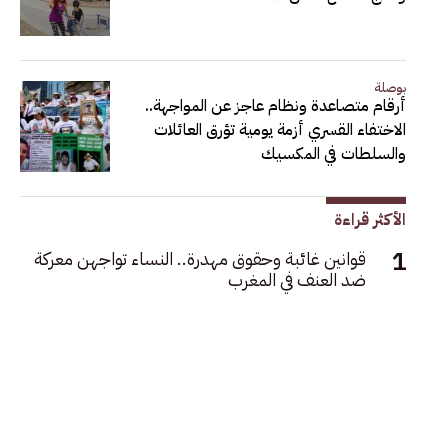
بوصلة
أرقام متصاعدة ونظام عاجز عن المواجهة..
الاختفاء القسري أزمة يومية تؤرق العائلات
والسلطات في المكسيك
الأكثر قراءة
قوانين غائبة وحقوق مهدرة.. النساء تواجهن معركة
ضد العنف في المغرب