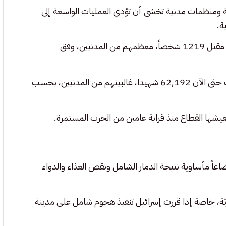
 ومنظمات مدنية تخشى أن تؤدي العمليات الواسعة إلى
ة.
وأدى هجوم حماس على إسرائيل في السابع من أكتوبر 2023 إلى مقتل 1219 شخصاً، معظمهم من المدنيين، وفق
ورداً على ذلك، شنت إسرائيل حرباً متواصلة على قطاع غزة خلّفت حتى الآن 62,192 شهيدا، غالبيتهم من المدنيين، بحسب
يعيشها القطاع منذ قرابة عامين من الحرب المستمرة.
عاً مأساوية نتيجة الدمار الشامل ونقص الغذاء والدواء
رثة، خاصة إذا قررت إسرائيل تنفيذ هجوم شامل على مدينة