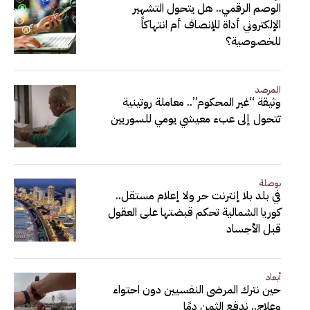
الوصم الرقمي.. هل يتحول التشهير
الإلكتروني أداة للإنصاف أم انتهاكاً
للخصوصية؟
المرصد
وثيقة “غير المحكوم”.. معاملة روتينية
تتحول إلى عبء معيشي يومي للسوريين
بوصلة
في بلد بلا إنترنت حر ولا إعلام مستقل..
كوريا الشمالية تحكم قبضتها على العقول
قبل الأجساد
أبعاد
حين نترك المرضى النفسيين دون احتواء
وعلاج.. ندفع الثمن دمًا