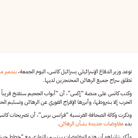
توعد وزير الدفاع الإسرائيلي يسرائيل كاتس، اليوم الجمعة،
بتدمير م
تطلق سراح جميع الرهائن المحتجزين لديها.
وكتب كاتس على منصة “إكس”، أن “أبواب الجحيم ستفتح قريباً ع
الحرب إلا بشروطها، وأبرزها الإفراج الفوري عن الرهائن وتسليم الح
وذكرت وكالة الصحافة الفرنسية “فرانس برس”، أن تصريحات كاتس 
بدء
مفاوضات جديدة بشأن الرهائن
.
وأكد نتانياهو أن هذه المفاوضات ستسير بالتوازي مع “خطط جي