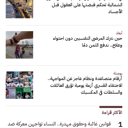
الشمالية تحكم قبضتها على العقول قبل
الأجساد
أبعاد
حين نترك المرضى النفسيين دون احتواء
وعلاج.. ندفع الثمن دمًا
بوصلة
أرقام متصاعدة ونظام عاجز عن المواجهة..
الاختفاء القسري أزمة يومية تؤرق العائلات
والسلطات في المكسيك
الأكثر قراءة
قوانين غائبة وحقوق مهدرة.. النساء تواجهن معركة ضد