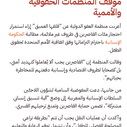
موقف المنظمات الحقوقية
والأممية
أعربت منظمة العفو الدولية عن “قلقها العميق” إزاء استمرار
احتجاز مئات القاصرين في ظروف غير ملائمة، مطالبة
الحكومة
الإسبانية
باحترام التزاماتها وفق اتفاقية الأمم المتحدة لحقوق
الطفل.
وقالت المنظمة إن “القاصرين يجب ألا يُعاملوا كتهديد أمني،
بل كضحايا لظروف اقتصادية وإنسانية دفعتهم للمخاطرة
بحياتهم”.
من جانبها، دعت المفوضية السامية لشؤون اللاجئين
السلطات الإسبانية والمغربية إلى وضع “آلية تنسيق إنساني
مشتركة”، تضمن حماية القاصرين وتمنع ترحيلهم القسري.
وأكدت أن عمليات النقل يجب أن تتم “بطريقة تراعي
المصلحة الفضلى للطفل”، وأن تشمل توفير الرعاية والتعليم