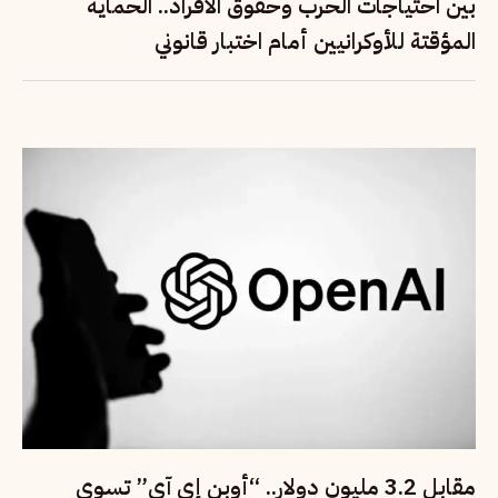
بين احتياجات الحرب وحقوق الأفراد.. الحماية
المؤقتة للأوكرانيين أمام اختبار قانوني
مقابل 3.2 مليون دولار.. “أوبن إي آي” تسوي