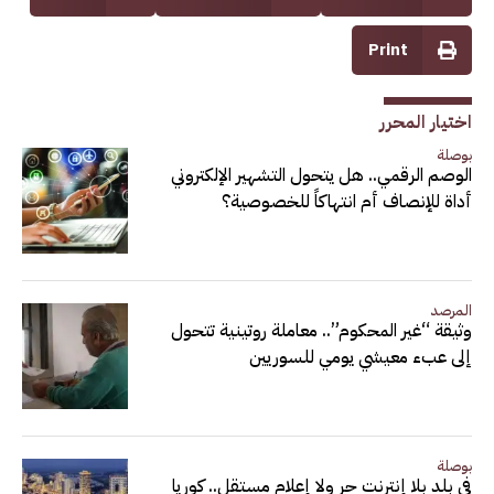
Print
اختيار المحرر
بوصلة
الوصم الرقمي.. هل يتحول التشهير الإلكتروني
أداة للإنصاف أم انتهاكاً للخصوصية؟
المرصد
وثيقة “غير المحكوم”.. معاملة روتينية تتحول
إلى عبء معيشي يومي للسوريين
بوصلة
في بلد بلا إنترنت حر ولا إعلام مستقل.. كوريا