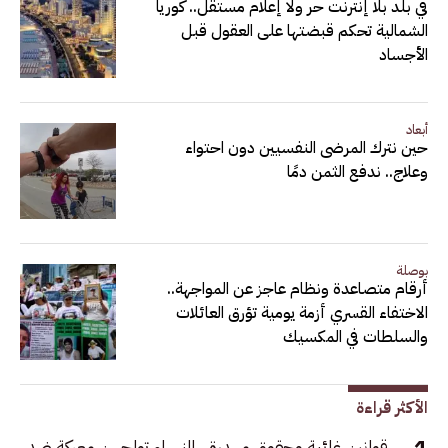
في بلد بلا إنترنت حر ولا إعلام مستقل.. كوريا
الشمالية تحكم قبضتها على العقول قبل
الأجساد
أبعاد
حين نترك المرضى النفسيين دون احتواء
وعلاج.. ندفع الثمن دمًا
بوصلة
أرقام متصاعدة ونظام عاجز عن المواجهة..
الاختفاء القسري أزمة يومية تؤرق العائلات
والسلطات في المكسيك
الأكثر قراءة
قوانين غائبة وحقوق مهدرة.. النساء تواجهن معركة ضد