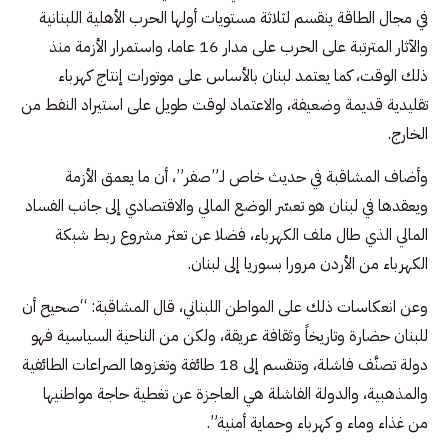
في مجال الطاقة ينقسم لثلاثة مستويات أولها الحرب الأهلية اللبنانية
والآثار المترتبة على الحرب على مدار 16 عاما، واستمرار الأزمة منذ
ذلك الوقت، كما يعتمد لبنان بالأساس على موتورات إنتاج كهرباء
تقليدية قديمة وضعيفة، والاعتماد لوقت طويل على استيراد النفط من
الخارج.
وأضاف المشاقبة في حديث خاص لـ”صفر”، أن ما يعمق الأزمة
ويعقدها في لبنان هو تعسّر الوضع المالي والاقتصادي إلى جانب الفساد
المالي الذي طال ملف الكهرباء، فضلا عن تعثر مشروع ربط شبكة
الكهرباء من الأردن مرورا بسوريا إلى لبنان.
وعن انعكاسات ذلك على المواطن اللبناني، قال المشاقبة: “صحيح أن
للبنان حضارة وتاريخاً وثقافة عريقة، ولكن من الناحية السياسية فهو
دولة تصنَّف فاشلة، وتنقسم إلى 18 طائفة وتغزوها الصراعات الطائفية
والمذهبية، والدولة الفاشلة هي العاجزة عن تغطية حاجة مواطنيها
من غذاء وماء و كهرباء وحماية أمنية”.