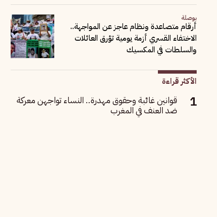
بوصلة
أرقام متصاعدة ونظام عاجز عن المواجهة..
الاختفاء القسري أزمة يومية تؤرق العائلات
والسلطات في المكسيك
الأكثر قراءة
قوانين غائبة وحقوق مهدرة.. النساء تواجهن معركة
ضد العنف في المغرب