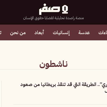
منصة راصدة تحليلية لقضايا حقوق الإنسان
ءات
عدسة
إنسانيات
أبعاد
من نحن
ت
ناشطون
ي”.. الطريقة التي قد تنقذ بريطانيا من صعود
ف