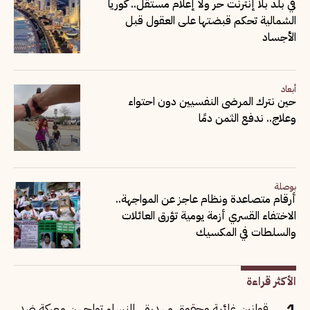
في بلد بلا إنترنت حر ولا إعلام مستقل.. كوريا
الشمالية تحكم قبضتها على العقول قبل
الأجساد
أبعاد
حين نترك المرضى النفسيين دون احتواء
وعلاج.. ندفع الثمن دمًا
بوصلة
أرقام متصاعدة ونظام عاجز عن المواجهة..
الاختفاء القسري أزمة يومية تؤرق العائلات
والسلطات في المكسيك
الأكثر قراءة
قوانين غائبة وحقوق مهدرة.. النساء تواجهن معركة ضد