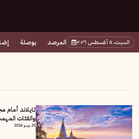
المرصد
بوصلة
إضا
السبت، ٨ أغسطس ٢٠٢٦
تايلاند أمام م
والفئات المهم
25 يونيو 2026