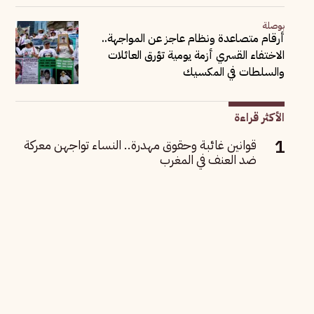
بوصلة
أرقام متصاعدة ونظام عاجز عن المواجهة..
الاختفاء القسري أزمة يومية تؤرق العائلات
والسلطات في المكسيك
الأكثر قراءة
قوانين غائبة وحقوق مهدرة.. النساء تواجهن معركة
ضد العنف في المغرب