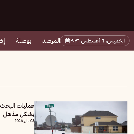
المرصد
بوصلة
إض
الخميس، ٦ أغسطس ٢٠٢٦
عمليات البحث 
بشكل مذهل
03 مايو 2026