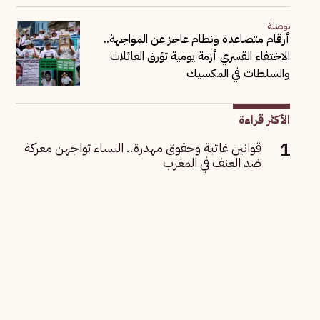
بوصلة
أرقام متصاعدة ونظام عاجز عن المواجهة..
الاختفاء القسري أزمة يومية تؤرق العائلات
والسلطات في المكسيك
الأكثر قراءة
قوانين غائبة وحقوق مهدرة.. النساء تواجهن معركة
ضد العنف في المغرب