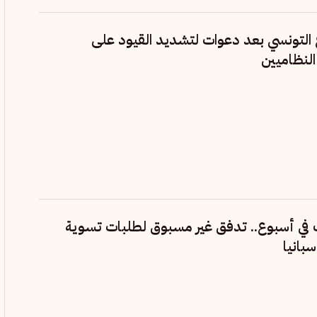
 التونسي بعد دعوات لتشديد القيود على
النظاميين
ب في أسبوع.. تدفق غير مسبوق لطلبات تسوية
بانيا