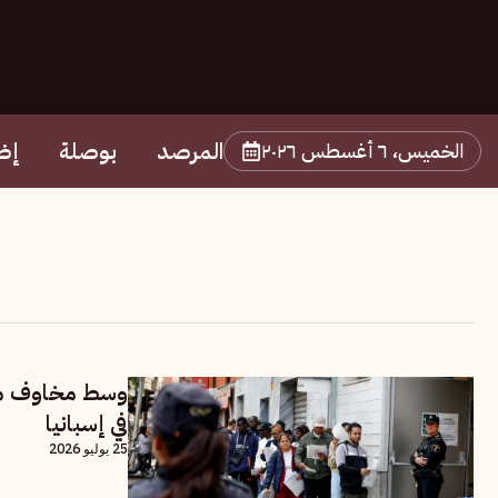
المرصد
بوصلة
إض
الخميس، ٦ أغسطس ٢٠٢٦
في إسبانيا
25 يوليو 2026