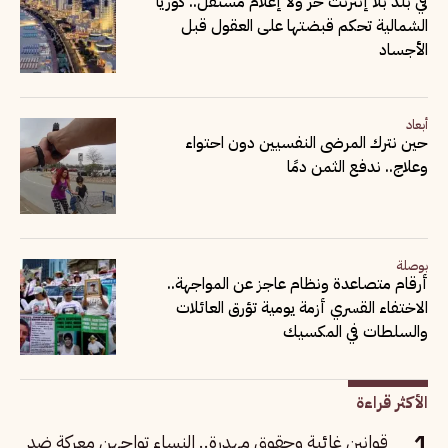
في بلد بلا إنترنت حر ولا إعلام مستقل.. كوريا
الشمالية تحكم قبضتها على العقول قبل
الأجساد
أبعاد
حين نترك المرضى النفسيين دون احتواء
وعلاج.. ندفع الثمن دمًا
بوصلة
أرقام متصاعدة ونظام عاجز عن المواجهة..
الاختفاء القسري أزمة يومية تؤرق العائلات
والسلطات في المكسيك
الأكثر قراءة
قوانين غائبة وحقوق مهدرة.. النساء تواجهن معركة ضد