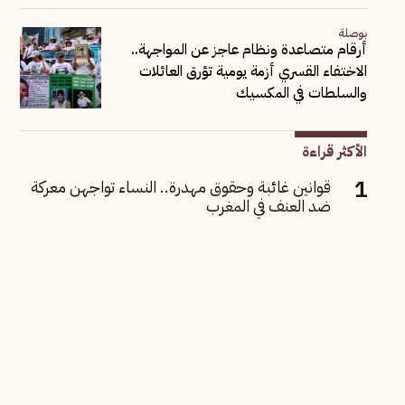
بوصلة
أرقام متصاعدة ونظام عاجز عن المواجهة..
الاختفاء القسري أزمة يومية تؤرق العائلات
والسلطات في المكسيك
الأكثر قراءة
قوانين غائبة وحقوق مهدرة.. النساء تواجهن معركة
ضد العنف في المغرب