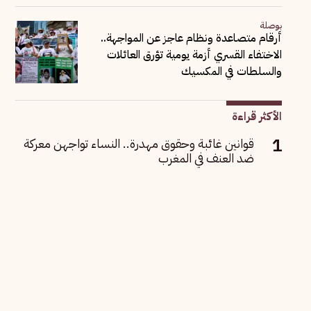
بوصلة
أرقام متصاعدة ونظام عاجز عن المواجهة..
الاختفاء القسري أزمة يومية تؤرق العائلات
والسلطات في المكسيك
الأكثر قراءة
قوانين غائبة وحقوق مهدرة.. النساء تواجهن معركة
ضد العنف في المغرب