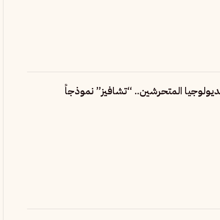
يولوجيا المتحرشين.. “تشافيز” نموذجاً