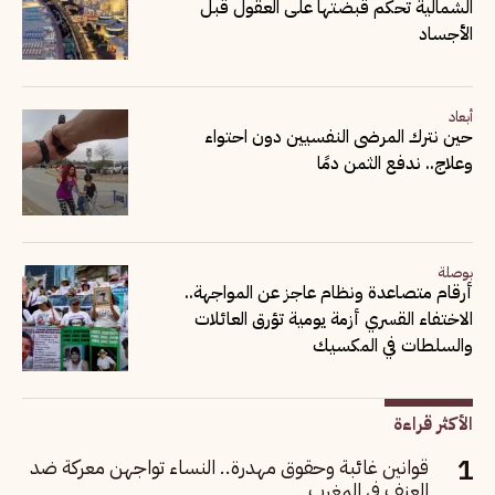
الشمالية تحكم قبضتها على العقول قبل
الأجساد
أبعاد
حين نترك المرضى النفسيين دون احتواء
وعلاج.. ندفع الثمن دمًا
بوصلة
أرقام متصاعدة ونظام عاجز عن المواجهة..
الاختفاء القسري أزمة يومية تؤرق العائلات
والسلطات في المكسيك
الأكثر قراءة
قوانين غائبة وحقوق مهدرة.. النساء تواجهن معركة ضد
العنف في المغرب