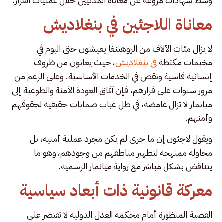
وسط شهادات مروعة عن معاناة المدنيين خلال عمليات الفرار.
معاناة اللاجئين في بنغلاديش
لا يزال مئات الآلاف من الروهينغا يعيشون حتى اليوم في
مخيمات مكتظة
في بنغلاديش
، حيث يعانون من ظروف
إنسانية قاسية ونقص في الخدمات الأساسية. وعلى الرغم من
مرور سنوات على فرارهم، فإن آفاق العودة الآمنة والطوعية إلى
ميانمار لا تزال غامضة، في ظل غياب ضمانات حقيقية لحقوقهم
وأمنهم.
ويقول لاجئون إن ما جرى لم يكن مجرد عملية أمنية، بل
محاولة ممنهجة لتطهير مناطقهم من وجودهم، وهو ما
يتناقض بشكل مباشر مع رواية ميانمار الرسمية.
معركة قانونية ذات أبعاد سياسية
القضية المنظورة أمام محكمة العدل الدولية لا تقتصر على