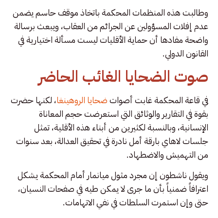
وطالبت هذه المنظمات المحكمة باتخاذ موقف حاسم يضمن
عدم إفلات المسؤولين عن الجرائم من العقاب، ويبعث برسالة
واضحة مفادها أن حماية الأقليات ليست مسألة اختيارية في
القانون الدولي.
صوت الضحايا الغائب الحاضر
في قاعة المحكمة غابت أصوات
ضحايا الروهينغا
، لكنها حضرت
بقوة في التقارير والوثائق التي استعرضت حجم المعاناة
الإنسانية، وبالنسبة لكثيرين من أبناء هذه الأقلية، تمثل
جلسات لاهاي بارقة أمل نادرة في تحقيق العدالة، بعد سنوات
من التهميش والاضطهاد.
ويقول ناشطون إن مجرد مثول ميانمار أمام المحكمة يشكل
اعترافاً ضمنياً بأن ما جرى لا يمكن طيه في صفحات النسيان،
حتى وإن استمرت السلطات في نفي الاتهامات.