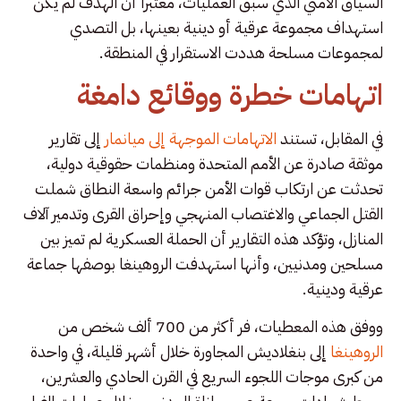
السياق الأمني الذي سبق العمليات، معتبراً أن الهدف لم يكن
استهداف مجموعة عرقية أو دينية بعينها، بل التصدي
لمجموعات مسلحة هددت الاستقرار في المنطقة.
اتهامات خطرة ووقائع دامغة
في المقابل، تستند
الاتهامات الموجهة إلى ميانمار
إلى تقارير
موثقة صادرة عن الأمم المتحدة ومنظمات حقوقية دولية،
تحدثت عن ارتكاب قوات الأمن جرائم واسعة النطاق شملت
القتل الجماعي والاغتصاب المنهجي وإحراق القرى وتدمير آلاف
المنازل، وتؤكد هذه التقارير أن الحملة العسكرية لم تميز بين
مسلحين ومدنيين، وأنها استهدفت الروهينغا بوصفها جماعة
عرقية ودينية.
ووفق هذه المعطيات، فر أكثر من 700 ألف شخص من
الروهينغا
إلى بنغلاديش المجاورة خلال أشهر قليلة، في واحدة
من كبرى موجات اللجوء السريع في القرن الحادي والعشرين،