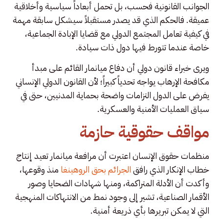
الجوانب القانونية فحسب، بل تحمل أبعاداً سياسية وأخلاقية
عميقة. فالحكم الذي قد يصدر مستقبلاً سيشكل سابقة مهمة
في كيفية تعامل المجتمع الدولي مع قضايا الإبادة الجماعية،
خاصة عندما تتورط فيها دول ذات سيادة.
ويرى خبراء قانون دولي أن دفاع ميانمار القائم على مبدأ
مكافحة الإرهاب يواجه تحدياً كبيراً؛ لأن القانون الدولي الإنساني
يفرض على الدول التزامات واضحة بحماية المدنيين، حتى في
سياق العمليات الأمنية والعسكرية.
مواقف حقوقية حازمة
منظمات حقوق الإنسان اعتبرت أن مرافعة ميانمار تعيد إنتاج
خطاب الإنكار الذي رافق
الجرائم بحق الروهينغا
منذ وقوعها،
وأكدت أن الأدلة المتراكمة، ومنها شهادات الضحايا وصور
الأقمار الصناعية، تشير إلى وجود نمط من الانتهاكات المنهجية
التي لا يمكن تبريرها بأي ذريعة أمنية.