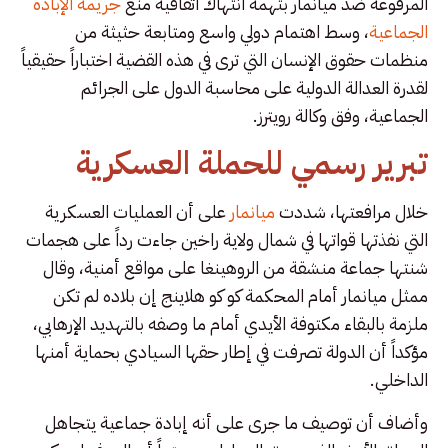
المرفوعة ضد ميانمار بتهمة انتهاك اتفاقية منع
جريمة الإبادة
الجماعية
، وسط اهتمام دولي واسع ومتابعة حثيثة من
منظمات حقوق الإنسان التي ترى في هذه القضية اختباراً حقيقياً
لقدرة العدالة الدولية على محاسبة الدول على الجرائم
الجماعية، وفق وكالة رويترز.
تبرير رسمي للحملة العسكرية
خلال مرافعتها، شددت
ميانمار
على أن العمليات العسكرية
التي نفذتها قواتها في شمال ولاية راخين جاءت رداً على هجمات
شنتها جماعة منشقة من الروهينغا على مواقع أمنية، وقال
ممثل ميانمار أمام المحكمة كو كو هلاينج إن بلاده لم تكن
ملزمة بالبقاء مكتوفة الأيدي أمام ما وصفه بالتهديد الإرهابي،
مؤكداً أن الدولة تصرفت في إطار حقها السيادي بحماية أمنها
الداخلي.
وأضاف أن توصيف ما جرى على أنه إبادة جماعية يتجاهل