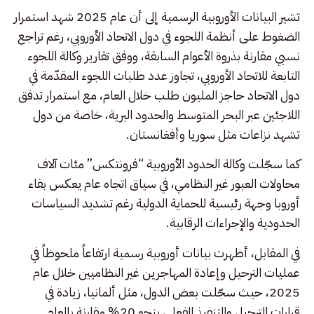
تشير البيانات الأوروبية الرسمية إلى أن عام 2025 شهد استمرار
الضغوط على أنظمة اللجوء في دول الاتحاد الأوروبي، رغم تراجع
نسبي مقارنة بذروة الأعوام السابقة، ووفق تقارير وكالة اللجوء
التابعة للاتحاد الأوروبي، تجاوز عدد طلبات اللجوء المقدّمة في
دول الاتحاد حاجز المليون طلب خلال العام، مع استمرار تدفق
اللاجئين عبر البحر المتوسط والحدود البرية، خاصة من دول
تشهد نزاعات مثل سوريا وأفغانستان.
كما سجّلت وكالة الحدود الأوروبية “فرونتكس” مئات آلاف
محاولات العبور غير النظامي، في سياق اتجاه عام يعكس بقاء
أوروبا وجهة رئيسية للحماية الدولية رغم تشديد السياسات
الحدودية والإجراءات الرقابية.
في المقابل، أظهرت بيانات أوروبية رسمية ارتفاعاً ملحوظاً في
عمليات الترحيل وإعادة المهاجرين غير النظاميين خلال عام
2025، حيث سجّلت بعض الدول، مثل ألمانيا، زيادة في
قرارات الترحيل والتنفيذ الفعلي بنحو 20% مقارنة بالعام