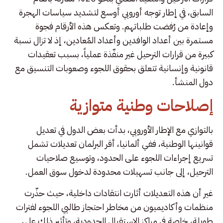
السابق، في إطار توجه أوروبي أوسع لتشديد سياسات الهجرة
وإعادة من رُفضت طلباتهم. وتعكس هذه الأرقام فجوة
مستمرة بين أعداد الوافدين وأعداد المُعادين، إذ لا تزال نسبة
كبيرة من قرارات الترحيل غير منفّذة عملياً، بسبب تعقيدات
قانونية وإنسانية تتعلق بحقوق اللجوء وصعوبات التنسيق مع
دول المنشأ.
إصلاحات وطنية متوازية
بالتوازي مع الإطار الأوروبي، بدأت بعض الدول في تعديل
قوانينها الوطنية، ففي ألمانيا، أقر البرلمان تعديلات تشمل
تسريع إجراءات اللجوء على الحدود، وتوسيع صلاحيات
الترحيل، إلى جانب تسهيلات محدودة لدخول سوق العمل.
غير أن هذه التعديلات أثارت انتقادات داخلية، حيث حذّرت
منظمات وأكاديميون من مخاطر احتجاز طالبي اللجوء لفترات
طويلة، خاصة في مراكز الاستقبال الحدودية، وتأثير ذلك على